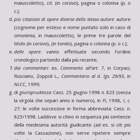
maiuscoletto),
cit.
(in
corsivo
), pagina o colonna (p. o
c.);
più citazioni di opere diverse dello stesso autore
: autore
(cognome per esteso e nome puntato solo in caso di
omonimia, in maiuscoletto), le prime tre parole del
titolo (in
corsivo
), (in tondo), pagina o colonna (p. o c.);
delle opere
: vanno effettuate secondo l’ordine
cronologico partendo dalla più recente;
dai commentari
: es.
Commento all’art. 7
, in Corpaci,
Rusciano, Zoppoli L.,
Commentario al d. lgs. 29/93
, in
NLCC
, 1999;
di
giurisprudenza
: Cass. 25 giugno 1998 n. 823 (senza
la virgola che separi anno e numero), in
FI
, 1998, I, c.
27; le volte successive in forma abbreviata: Cass. n.
823/1998. Laddove si citino in sequenza più sentenze
della medesima autorità giudicante (ad es. si citi più
volte la Cassazione), non serve ripetere sempre