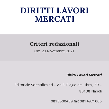
Skip
DIRITTI LAVORI
to
content
MERCATI
Primary
Navigation
Criteri redazionali
Menu
On:
29 Novembre 2021
Diritti Lavori Mercati
Editoriale Scientifica srl – Via S. Biagio dei Librai, 39 –
80138 Napoli
0815800459 fax 0814971006