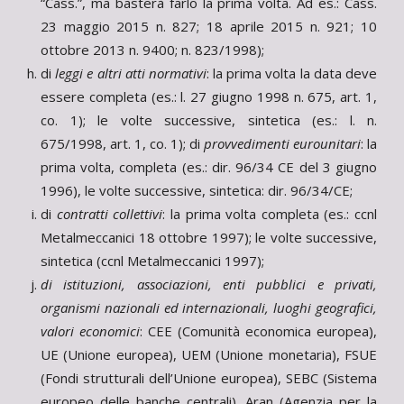
“Cass.”, ma basterà farlo la prima volta. Ad es.: Cass.
23 maggio 2015 n. 827; 18 aprile 2015 n. 921; 10
ottobre 2013 n. 9400; n. 823/1998);
di
leggi e altri atti normativi
: la prima volta la data deve
essere completa (es.: l. 27 giugno 1998 n. 675, art. 1,
co. 1); le volte successive, sintetica (es.: l. n.
675/1998, art. 1, co. 1); di
provvedimenti eurounitari
: la
prima volta, completa (es.: dir. 96/34 CE del 3 giugno
1996), le volte successive, sintetica: dir. 96/34/CE;
di
contratti collettivi
: la prima volta completa (es.: ccnl
Metalmeccanici 18 ottobre 1997); le volte successive,
sintetica (ccnl Metalmeccanici 1997);
di istituzioni, associazioni, enti pubblici e privati,
organismi nazionali ed internazionali, luoghi geografici,
valori economici
: CEE (Comunità economica europea),
UE (Unione europea), UEM (Unione monetaria), FSUE
(Fondi strutturali dell’Unione europea), SEBC (Sistema
europeo delle banche centrali), Aran (Agenzia per la