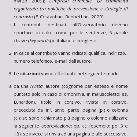
marzo 2009);
L’impresa criminale. La criminalità
organizzata tra politiche di prevenzione e strategie di
contrasto
(F. Costantino, Rubbettino, 2020).
I contributi destinati all’Osservatorio devono
riportare, in calce, come per le sentenze, 5 parole
chiave (
key words
) in italiano e in inglese.
In calce al contributo
vanno indicati: qualifica, indirizzo,
numero telefonico, e-mail dell’autore.
Le
citazioni
vanno effettuate nel seguente modo:
da una
rivista
: autore (cognome per esteso e nome
puntato solo in caso di omonimia, in maiuscoletto: es.
Lunardon), titolo in corsivo, rivista in corsivo,
preceduta da “in”, anno, parte, pagina (p.) o colonna
(c.); se sono richiamate più pagine o colonne utilizzare
la seguente abbreviazione: pp. cc. (esempio: pp. 3 e
18); se invece si rinvia ad una pagina e alle successive,