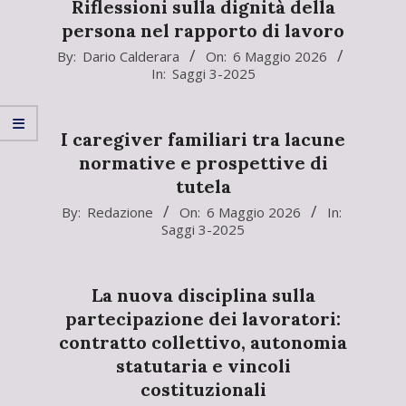
Riflessioni sulla dignità della
persona nel rapporto di lavoro
2026-
By:
Dario Calderara
On:
6 Maggio 2026
In:
Saggi 3-2025
05-
06
I caregiver familiari tra lacune
normative e prospettive di
tutela
2026-
By:
Redazione
On:
6 Maggio 2026
In:
Saggi 3-2025
05-
06
La nuova disciplina sulla
partecipazione dei lavoratori:
contratto collettivo, autonomia
statutaria e vincoli
costituzionali