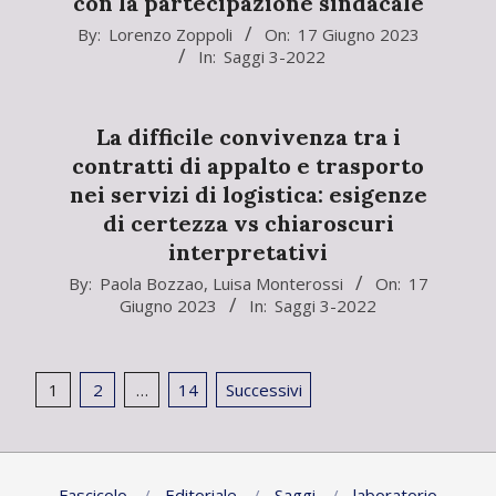
con la partecipazione sindacale
2023-
By:
Lorenzo Zoppoli
On:
17 Giugno 2023
In:
Saggi 3-2022
06-
17
La difficile convivenza tra i
contratti di appalto e trasporto
nei servizi di logistica: esigenze
di certezza vs chiaroscuri
interpretativi
2023-
By:
Paola Bozzao
,
Luisa Monterossi
On:
17
Giugno 2023
In:
Saggi 3-2022
06-
17
Paginazione
1
2
…
14
Successivi
degli
articoli
Fascicolo
Editoriale
Saggi
laboratorio