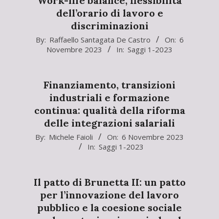
Work-life balance, flessibilità
dell’orario di lavoro e
discriminazioni
2023-
By:
Raffaello Santagata De Castro
On:
6
Novembre 2023
In:
Saggi 1-2023
11-
06
Finanziamento, transizioni
industriali e formazione
continua: qualità della riforma
delle integrazioni salariali
2023-
By:
Michele Faioli
On:
6 Novembre 2023
In:
Saggi 1-2023
11-
06
Il patto di Brunetta II: un patto
per l’innovazione del lavoro
pubblico e la coesione sociale