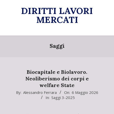
Skip
DIRITTI LAVORI
to
content
MERCATI
Primary
Navigation
Saggi
Menu
Biocapitale e Biolavoro.
Neoliberismo dei corpi e
welfare State
2026-
By:
Alessandro Ferrara
On:
6 Maggio 2026
In:
Saggi 3-2025
05-
06