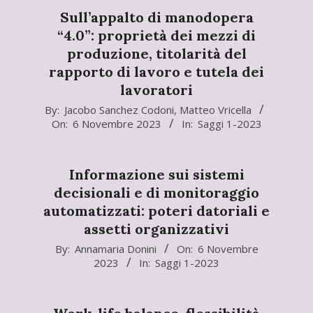
Sull’appalto di manodopera
“4.0”: proprietà dei mezzi di
produzione, titolarità del
rapporto di lavoro e tutela dei
lavoratori
2023-
By:
Jacobo Sanchez Codoni
,
Matteo Vricella
On:
6 Novembre 2023
In:
Saggi 1-2023
11-
06
Informazione sui sistemi
decisionali e di monitoraggio
automatizzati: poteri datoriali e
assetti organizzativi
2023-
By:
Annamaria Donini
On:
6 Novembre
2023
In:
Saggi 1-2023
11-
06