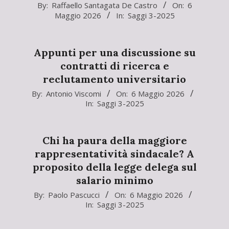
2026-
By:
Raffaello Santagata De Castro
On:
6
Maggio 2026
In:
Saggi 3-2025
05-
06
Appunti per una discussione su
contratti di ricerca e
reclutamento universitario
2026-
By:
Antonio Viscomi
On:
6 Maggio 2026
In:
Saggi 3-2025
05-
06
Chi ha paura della maggiore
rappresentatività sindacale? A
proposito della legge delega sul
salario minimo
2026-
By:
Paolo Pascucci
On:
6 Maggio 2026
In:
Saggi 3-2025
05-
06