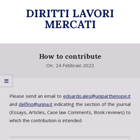
Skip
DIRITTI LAVORI
to
content
MERCATI
Primary
Navigation
How to contribute
Menu
On:
24 Febbraio 2022
Please send an email to
edoardo.ales@uniparthenope.it
and
delfino@unina.it
indicating the section of the journal
(Essays, Articles, Case law Comments, Book reviews) to
which the contribution is intended