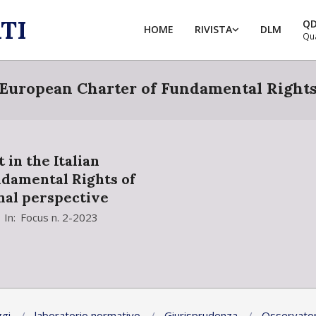
TI
Q
HOME
RIVISTA
DLM
Qu
European Charter of Fundamental Right
 in the Italian
ndamental Rights of
nal perspective
In:
Focus n. 2-2023
gi
laboratorio normativo
Giurisprudenza
Osservator