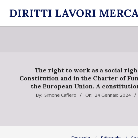
Skip
DIRITTI LAVORI MERCA
to
content
The right to work as a social right
Constitution and in the Charter of Fu
the European Union. A constitutio
2024-
By:
Simone Cafiero
On:
24 Gennaio 2024
01-
24
Fascicolo
Editoriale
Sag