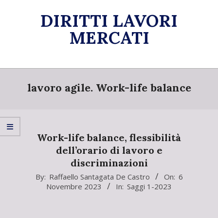
Skip
DIRITTI LAVORI
to
content
MERCATI
Primary
Navigation
lavoro agile. Work-life balance
Menu
Work-life balance, flessibilità
dell’orario di lavoro e
discriminazioni
2023-
By:
Raffaello Santagata De Castro
On:
6
Novembre 2023
In:
Saggi 1-2023
11-
06