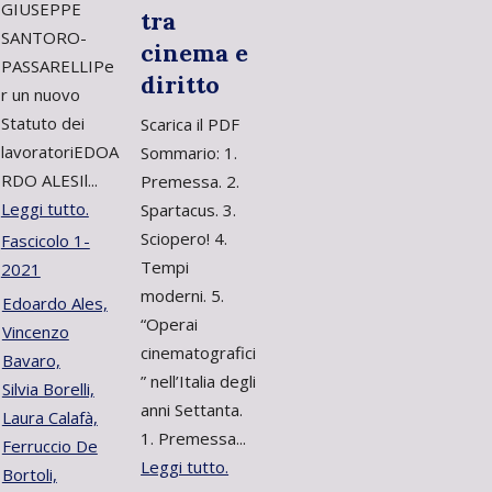
GIUSEPPE
tra
SANTORO-
cinema e
PASSARELLIPe
diritto
r un nuovo
Statuto dei
Scarica il PDF
lavoratoriEDOA
Sommario: 1.
RDO ALESIl...
Premessa. 2.
Leggi tutto.
Spartacus. 3.
Sciopero! 4.
Fascicolo 1-
Tempi
2021
moderni. 5.
Edoardo Ales,
“Operai
Vincenzo
cinematografici
Bavaro,
” nell’Italia degli
Silvia Borelli,
anni Settanta.
Laura Calafà,
1. Premessa...
Ferruccio De
Leggi tutto.
Bortoli,