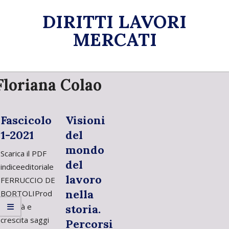
Skip
DIRITTI LAVORI
to
content
MERCATI
Primary
Floriana Colao
Navigation
Menu
Fascicolo
Visioni
1-2021
del
mondo
Scarica il PDF
del
indiceeditoriale
lavoro
FERRUCCIO DE
nella
BORTOLIProd
uttività e
storia.
crescita saggi
Percorsi