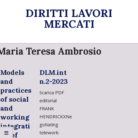
Skip
DIRITTI LAVORI
to
content
MERCATI
Primary
Maria Teresa Ambrosio
Navigation
Menu
Models
DLM.int
and
n.2-2023
practices
Scarica PDF
of social
editorial
and
FRANK
working
HENDRICKXNe
gotiating
integrati
telework:
on of