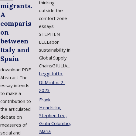
thinking
migrants.
outside the
A
comfort zone
comparis
essays
on
STEPHEN
between
LEELabor
Italy and
sustainability in
Spain
Global Supply
ChainsGIULIA...
download PDF
Leggi tutto.
Abstract The
DLM.int n. 2-
essay intends
2023
to make a
Frank
contribution to
Hendrickx,
the articulated
Stephen Lee,
debate on
Giulia Colombo,
measures of
Maria
social and