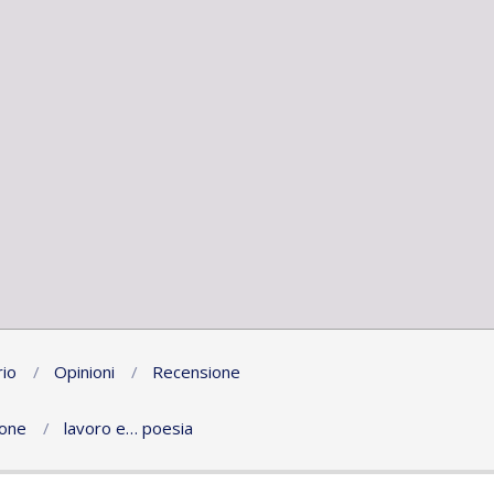
io
Opinioni
Recensione
ione
lavoro e… poesia