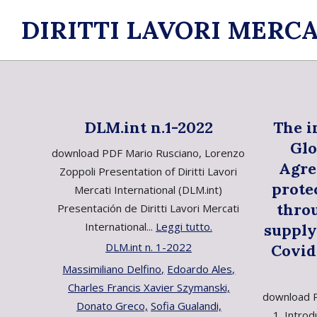
Skip
DIRITTI LAVORI MERCA
to
content
DLM.int n.1-2022
The i
Gl
download PDF Mario Rusciano, Lorenzo
Agre
Zoppoli Presentation of Diritti Lavori
prote
Mercati International (DLM.int)
thro
Presentación de Diritti Lavori Mercati
International...
Leggi tutto.
supply
DLM.int n. 1-2022
Covid
Massimiliano Delfino,
Edoardo Ales,
Charles Francis Xavier Szymanski,
download P
Donato Greco,
Sofia Gualandi,
1. Introd