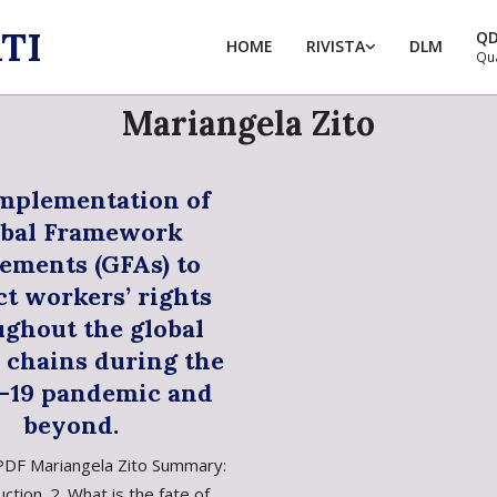
TI
Q
HOME
RIVISTA
DLM
Qu
Mariangela Zito
mplementation of
obal Framework
ements (GFAs) to
ct workers’ rights
ughout the global
 chains during the
-19 pandemic and
beyond.
DF Mariangela Zito Summary:
uction. 2. What is the fate of