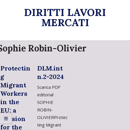
Skip
DIRITTI LAVORI
to
content
MERCATI
Primary
Sophie Robin-Olivier
Navigation
Menu
Protectin
DLM.int
g
n.2-2024
Migrant
Scarica PDF
Workers
editorial
in the
SOPHIE
EU: a
ROBIN-
OLIVIERProtec
Mission
ting Migrant
for the