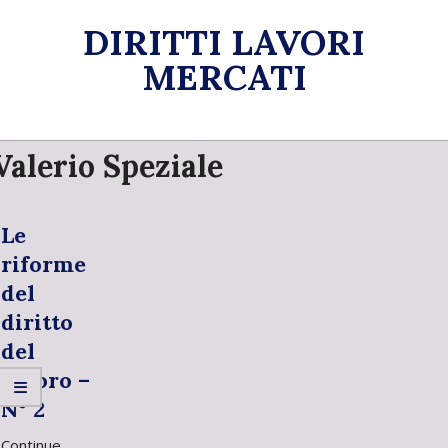
Skip
DIRITTI LAVORI
to
content
MERCATI
Primary
Valerio Speziale
Navigation
Menu
Le
riforme
del
diritto
del
lavoro –
N° 2
Continue