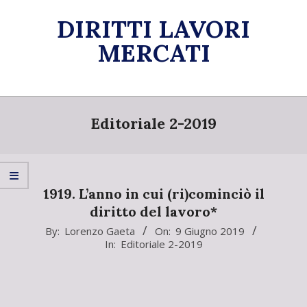
Skip
DIRITTI LAVORI
to
content
MERCATI
Primary
Navigation
Editoriale 2-2019
Menu
1919. L’anno in cui (ri)cominciò il
diritto del lavoro*
2019-
By:
Lorenzo Gaeta
On:
9 Giugno 2019
In:
Editoriale 2-2019
06-
09