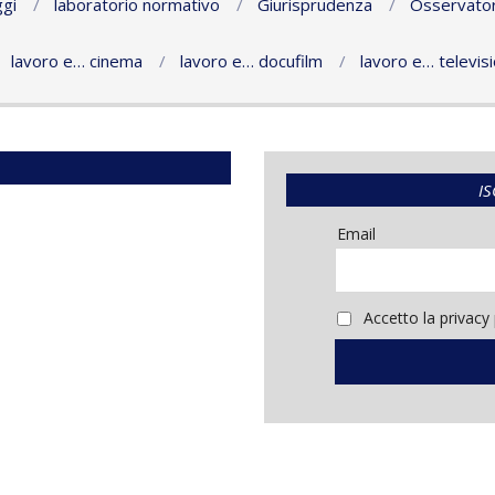
gi
laboratorio normativo
Giurisprudenza
Osservator
lavoro e… cinema
lavoro e… docufilm
lavoro e… televis
IS
Email
Accetto la privacy 