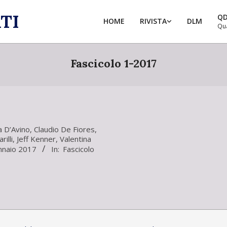
TI
Q
HOME
RIVISTA
DLM
Qu
Fascicolo 1-2017
a D’Avino
,
Claudio De Fiores
,
illi
,
Jeff Kenner
,
Valentina
nnaio 2017
In:
Fascicolo