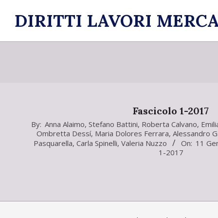
Skip
DIRITTI LAVORI MERCA
to
content
Fascicolo 1-2017
2017-
By:
Anna Alaimo
,
Stefano Battini
,
Roberta Calvano
,
Emili
Ombretta Dessí
,
Maria Dolores Ferrara
,
Alessandro Gar
01-
Pasquarella
,
Carla Spinelli
,
Valeria Nuzzo
On:
11 Ge
11
1-2017