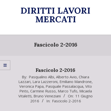
Skip
DIRITTI LAVORI
to
content
MERCATI
Primary
Navigation
Fascicolo 2-2016
Menu
Fascicolo 2-2016
2016-
By:
Pasqualino Albi
,
Alberto Avio
,
Chiara
Lazzari
,
Lara Lazzeroni
,
Emiliano Mandrone
,
06-
Veronica Papa
,
Pasquale Passalacqua
,
Vito
11
Pinto
,
Carmine Russo
,
Marco Tufo
,
Micaela
Vitaletti
,
Bruno Veneziani
On:
11 Giugno
2016
In:
Fascicolo 2-2016