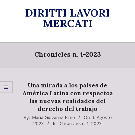
Skip
DIRITTI LAVORI
to
content
MERCATI
Primary
Navigation
Chronicles n. 1-2023
Menu
Una mirada a los países de
América Latina con respectoa
las nuevas realidades del
derecho del trabajo
2023-
By:
Maria Giovanna Elmo
On:
6 Agosto
2023
In:
Chronicles n. 1-2023
08-
06