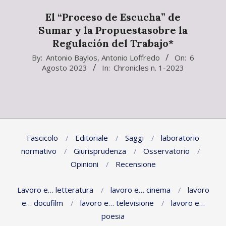
El “Proceso de Escucha” de
Sumar y la Propuestasobre la
Regulación del Trabajo*
2023-
By:
Antonio Baylos
,
Antonio Loffredo
On:
6
Agosto 2023
In:
Chronicles n. 1-2023
08-
06
Fascicolo
Editoriale
Saggi
laboratorio
normativo
Giurisprudenza
Osservatorio
Opinioni
Recensione
Lavoro e… letteratura
lavoro e… cinema
lavoro
e… docufilm
lavoro e… televisione
lavoro e…
poesia