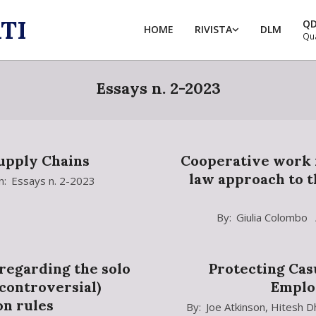
TI
Q
HOME
RIVISTA
DLM
Qu
Essays n. 2-2023
Supply Chains
Cooperative work 
law approach to t
n:
Essays n. 2-2023
2024-
By:
Giulia Colombo
01-
24
regarding the solo
Protecting Cas
controversial)
Emplo
on rules
2024-
By:
Joe Atkinson
,
Hitesh D