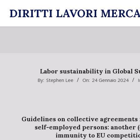
Skip
DIRITTI LAVORI MERCA
to
content
Labor sustainability in Global 
2024-
By:
Stephen Lee
On:
24 Gennaio 2024
I
01-
24
Guidelines on collective agreements 
self-employed persons: another (
immunity to EU competiti