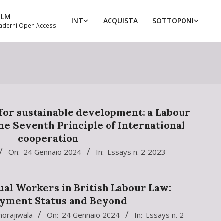
DLM
INT
ACQUISTA
SOTTOPONI
aderni Open Access
Prim
Navi
Men
for sustainable development: a Labour
he Seventh Principle of International
cooperation
On:
24 Gennaio 2024
In:
Essays n. 2-2023
ual Workers in British Labour Law:
yment Status and Beyond
horajiwala
On:
24 Gennaio 2024
In:
Essays n. 2-