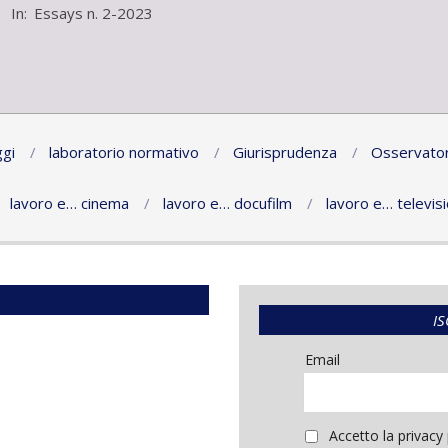
01-
In:
Essays n. 2-2023
24
gi
laboratorio normativo
Giurisprudenza
Osservator
lavoro e… cinema
lavoro e… docufilm
lavoro e… televis
IS
Email
Accetto la privacy 