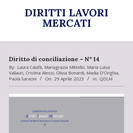
Skip
DIRITTI LAVORI
to
content
MERCATI
Primary
Navigation
Menu
Diritto di conciliazione – N° 14
By:
Laura Calafà
,
Mariagrazia Militello
,
Maria Luisa
Vallauri
,
Cristina Alessi
,
Olivia Bonardi
,
Madia D’Onghia
,
Paola Saracini
On:
29 Aprile 2023
In:
QDLM