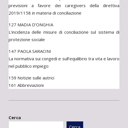
previsioni a favore dei caregivers della direttiva
2019/1158 in materia di conciliazione
127 MADIA D’ONGHIA
L’incidenza delle misure di conciliazione sul sistema di
protezione sociale
147 PAOLA SARACINI
La normativa sui congedi e sull’equilibrio tra vita e lavoro
nel pubblico impiego
159 Notizie sulle autrici
161 Abbreviazioni
2023-
04-
Cerca
29
Cerca