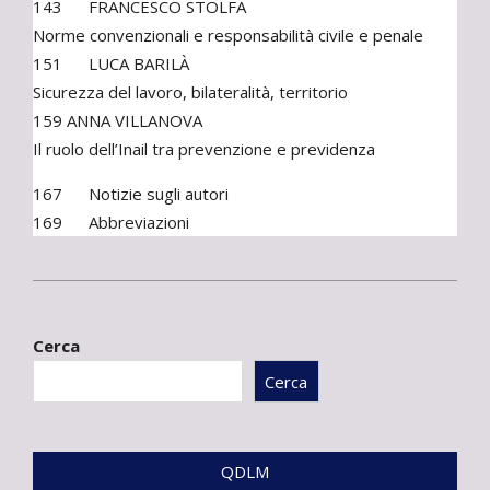
143 FRANCESCO STOLFA
Norme convenzionali e responsabilità civile e penale
151 LUCA BARILÀ
Sicurezza del lavoro, bilateralità, territorio
159 ANNA VILLANOVA
Il ruolo dell’Inail tra prevenzione e previdenza
167 Notizie sugli autori
169 Abbreviazioni
2017-
11-
Cerca
29
Cerca
QDLM