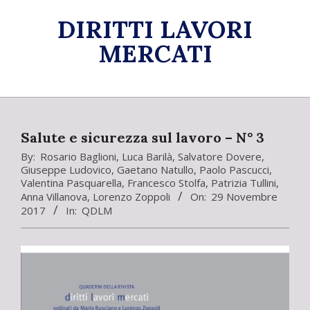
Skip
DIRITTI LAVORI
to
content
MERCATI
Primary
Navigation
Menu
Salute e sicurezza sul lavoro – N° 3
By:
Rosario Baglioni
,
Luca Barilà
,
Salvatore Dovere
,
Giuseppe Ludovico
,
Gaetano Natullo
,
Paolo Pascucci
,
Valentina Pasquarella
,
Francesco Stolfa
,
Patrizia Tullini
,
Anna Villanova
,
Lorenzo Zoppoli
On:
29 Novembre
2017
In:
QDLM