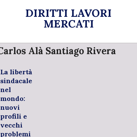
Skip
DIRITTI LAVORI
to
content
MERCATI
Primary
Carlos Alà Santiago Rivera
Navigation
Menu
La libertà
sindacale
nel
mondo:
nuovi
profili e
vecchi
problemi