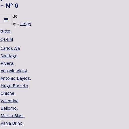
– N° 6
Continue
Reading...
Leggi
tutto.
QDLM
Carlos Alà
Santiago
Rivera,
Antonio Aloisi,
Antonio Baylos,
Hugo Barreto
Ghione,
Valentina
Bellomo,
Marco Biasi,
Vania Brino,