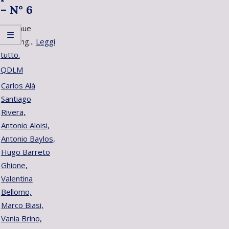
– N° 6
Continue
Reading...
Leggi
tutto.
QDLM
Carlos Alà
Santiago
Rivera,
Antonio Aloisi,
Antonio Baylos,
Hugo Barreto
Ghione,
Valentina
Bellomo,
Marco Biasi,
Vania Brino,