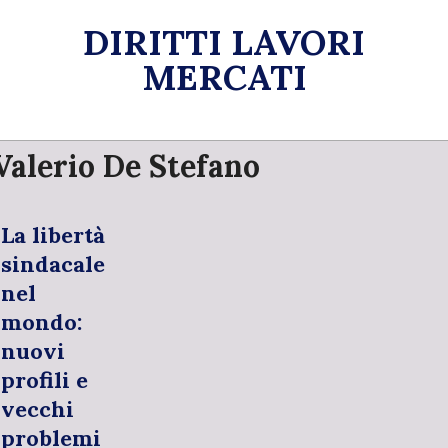
Skip
DIRITTI LAVORI
to
content
MERCATI
Primary
Valerio De Stefano
Navigation
Menu
La libertà
sindacale
nel
mondo:
nuovi
profili e
vecchi
problemi