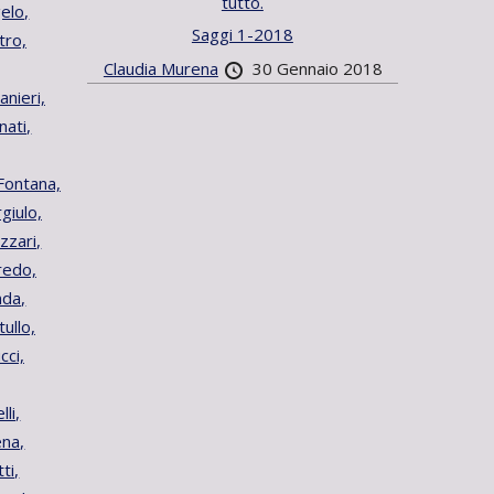
tutto.
elo,
Saggi 1-2018
tro,
Claudia Murena
30 Gennaio 2018
nieri,
nati,
Fontana,
giulo,
zzari,
redo,
da,
ullo,
cci,
li,
ena,
ti,