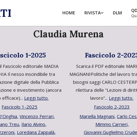
TI
Q
HOME
RIVISTA
DLM
Qu
Claudia Murena
scicolo 1-2025
Fascicolo 2-202
il Fascicolo editoriale MADIA
Scarica il PDF editoriale MA
A Il nesso inscindibile tra
MAGNANIPolitiche del lavoro tra
zione digitale della Pubblica
bisogni saggi CARLO CESTERP
zione e investimento (ancora
rilettura delle “Lezioni di dirit
 efficace)...
Leggi tutto.
lavoro”...
Leggi tutto.
Fascicolo 1-2025
Fascicolo 2-2023
D’Onghia,
Vincenzo Ferrari,
Mariella Magnani,
Carlo Ces
iano Treu,
Ilario Alvino,
Mimmo Carrieri,
zzeroni,
Loredana Zappalà,
Giovanni Guglielmo Crudel