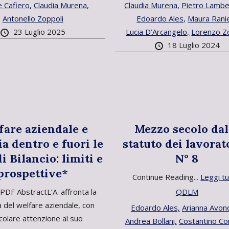
 Cafiero,
Claudia Murena,
Claudia Murena,
Pietro Lamber
Antonello Zoppoli
Edoardo Ales,
Maura Ranie
23 Luglio 2025
Lucia D’Arcangelo,
Lorenzo Z
18 Luglio 2024
fare aziendale e
Mezzo secolo dal
ia dentro e fuori le
statuto dei lavorat
i Bilancio: limiti e
N° 8
prospettive*
Continue Reading...
Leggi tu
l PDF AbstractL’A. affronta la
QDLM
 del welfare aziendale, con
Edoardo Ales,
Arianna Avon
colare attenzione al suo
Andrea Bollani,
Costantino Cor