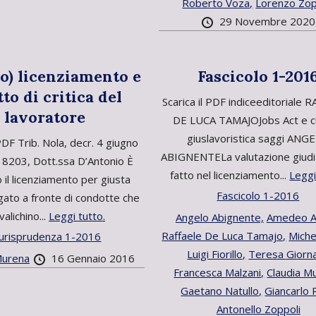
Roberto Voza,
Lorenzo Zop
29 Novembre 2020
o) licenziamento e
Fascicolo 1-201
tto di critica del
Scarica il PDF indiceeditoriale 
lavoratore
DE LUCA TAMAJOJobs Act e c
giuslavoristica saggi ANG
 PDF Trib. Nola, decr. 4 giugno
ABIGNENTELa valutazione giudiz
18203, Dott.ssa D’Antonio È
fatto nel licenziamento...
Leggi
o il licenziamento per giusta
Fascicolo 1-2016
gato a fronte di condotte che
valichino...
Leggi tutto.
Angelo Abignente,
Amedeo A
Raffaele De Luca Tamajo,
Michel
urisprudenza 1-2016
Luigi Fiorillo,
Teresa Giorna
Murena
16 Gennaio 2016
Francesca Malzani,
Claudia M
Gaetano Natullo,
Giancarlo R
Antonello Zoppoli