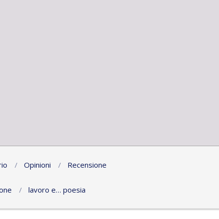
io
Opinioni
Recensione
ione
lavoro e… poesia