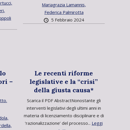
tucci,
Mariagrazia Lamannis,
ri,
Federica Palmirotta
oppoli
5 Febbraio 2024
lo
Le recenti riforme
ori –
legislative e la “crisi”
della giusta causa*
tto.
Scarica il PDF AbstractNonostante gli
interventi legislativi degli ultimi anni in
materia di licenziamento disciplinare e di
dola,
‘razionalizzazione’ del processo...
Leggi
della,