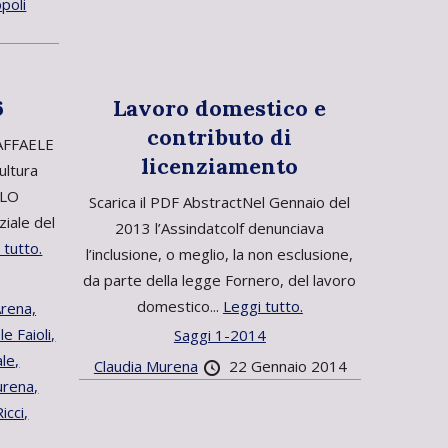
poli
6
Lavoro domestico e
contributo di
RAFFAELE
licenziamento
ultura
ELO
Scarica il PDF AbstractNel Gennaio del
iale del
2013 l’Assindatcolf denunciava
 tutto.
l’inclusione, o meglio, la non esclusione,
da parte della legge Fornero, del lavoro
domestico...
Leggi tutto.
rena,
e Faioli,
Saggi 1-2014
le,
Claudia Murena
22 Gennaio 2014
urena,
icci,