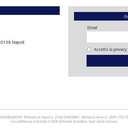
IS
Email
 80138 Napoli
Accetto la privacy 
GISTRAZIONE: Tribunale di Napoli n. 19 del 23/01/2003 - Rivista di classe A - ISSN 1722-7
www.ddllmm.eu Copyright © 2026 Editoriale Scientifica. Tutti i diritti riservati.