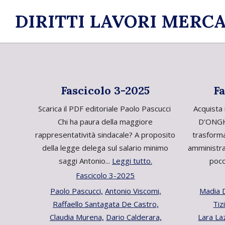
Skip
DIRITTI LAVORI MERCA
to
content
Fascicolo 3-2025
Fa
Scarica il PDF editoriale Paolo Pascucci
Acquista 
Chi ha paura della maggiore
D’ONGHI
rappresentatività sindacale? A proposito
trasforma
della legge delega sul salario minimo
amministra
saggi Antonio...
Leggi tutto.
poco
Fascicolo 3-2025
Paolo Pascucci,
Antonio Viscomi,
Madia 
Raffaello Santagata De Castro,
Tiz
Claudia Murena,
Dario Calderara,
Lara La