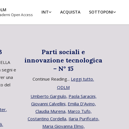
DLM
INT
ACQUISTA
SOTTOPONI
aderni Open Access
Prim
Navi
Men
3
Parti sociali e
innovazione tecnologica
RIELLA
– N° 15
 segni e
er una
Continue Reading...
Leggi tutto.
to del
QDLM
Umberto Gargiulo,
Paola Saracini,
Giovanni Calvellini,
Emilia D’Avino,
ter,
Claudia Murena,
Marco Tufo,
Costantino Cordella,
Ilaria Purificato,
i,
Maria Giovanna Elmo,