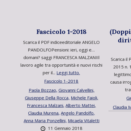
Fascicolo 1-2018
(Doppi
diri
Scarica il PDF indiceeditoriale ANGELO
PANDOLFOPensioni: ieri, oggi e…
domani? saggi FRANCESCA MALZANIIl
Scarica il
lavoro agile tra opportunità e nuovi rischi
2015 n. 
per il...
Leggi tutto.
legittim
Fascicolo 1-2018
causa irro
tra
Paola Bozzao,
Giovanni Calvellini,
Giuseppe Della Rocca,
Michele Faioli,
Gi
Francesca Malzani,
Alberto Mattei,
Claudia 
Claudia Murena,
Angelo Pandolfo,
Anna Maria Ponzellini,
Micaela Vitaletti
11 Gennaio 2018