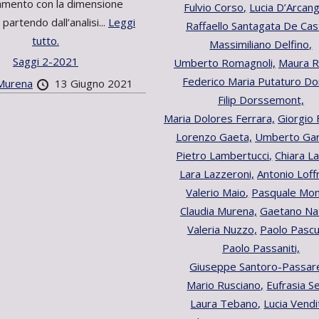
amento con la dimensione
Fulvio Corso,
Lucia D’Arcang
 partendo dall’analisi...
Leggi
Raffaello Santagata De Cas
tutto.
Massimiliano Delfino,
Saggi 2-2021
Umberto Romagnoli,
Maura Ra
Federico Maria Putaturo Do
 Murena
13 Giugno 2021
Filip Dorssemont,
Maria Dolores Ferrara,
Giorgio 
Lorenzo Gaeta,
Umberto Gar
Pietro Lambertucci,
Chiara La
Lara Lazzeroni,
Antonio Loff
Valerio Maio,
Pasquale Mon
Claudia Murena,
Gaetano Nat
Valeria Nuzzo,
Paolo Pascu
Paolo Passaniti,
Giuseppe Santoro-Passarel
Mario Rusciano,
Eufrasia S
Laura Tebano,
Lucia Vendit