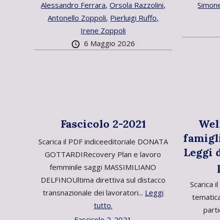
Alessandro Ferrara,
Orsola Razzolini,
Simone
Antonello Zoppoli,
Pierluigi Ruffo,
Irene Zoppoli
6 Maggio 2026
Fascicolo 2-2021
Wel
famigl
Scarica il PDF indiceeditoriale DONATA
Leggi d
GOTTARDIRecovery Plan e lavoro
femminile saggi MASSIMILIANO
DELFINOUltima direttiva sul distacco
Scarica i
transnazionale dei lavoratori...
Leggi
tematica
tutto.
parti
Fascicolo 2-2021