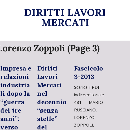
Skip
DIRITTI LAVORI
to
content
MERCATI
Primary
Lorenzo Zoppoli
(Page 3)
Navigation
Menu
Impresa e
Diritti
Fascicolo
relazioni
Lavori
3-2013
industria
Mercati
Scarica il PDF
li dopo la
nel
indiceeditoriale
“guerra
decennio
481 MARIO
dei tre
“senza
RUSCIANO,
LORENZO
anni”:
stelle”
ZOPPOLI,
verso
del