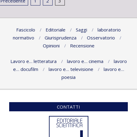
Paginazione
Precedente
1
2
3
degli
articoli
Fascicolo
Editoriale
Saggi
laboratorio
normativo
Giurisprudenza
Osservatorio
Opinioni
Recensione
Lavoro e… letteratura
lavoro e… cinema
lavoro
e… docufilm
lavoro e… televisione
lavoro e…
poesia
CONTATTI