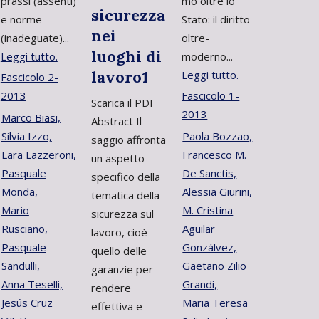
prassi (assenti)
mo oltre lo
sicurezza
e norme
Stato: il diritto
nei
(inadeguate)...
oltre-
luoghi di
Leggi tutto.
moderno...
lavoro1
Leggi tutto.
Fascicolo 2-
2013
Fascicolo 1-
Scarica il PDF
2013
Marco Biasi,
Abstract Il
Silvia Izzo,
Paola Bozzao,
saggio affronta
Lara Lazzeroni,
Francesco M.
un aspetto
Pasquale
De Sanctis,
specifico della
Monda,
Alessia Giurini,
tematica della
Mario
M. Cristina
sicurezza sul
Rusciano,
Aguilar
lavoro, cioè
Pasquale
Gonzálvez,
quello delle
Sandulli,
Gaetano Zilio
garanzie per
Anna Teselli,
Grandi,
rendere
Jesús Cruz
Maria Teresa
effettiva e