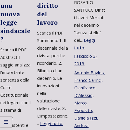
ROSARIO
una
diritto
SANTUCCIDiritt
nuova
del
i Lavori Mercati
legge
lavoro
nel decennio
sindacale
“senza stelle”
Scarica il PDF
?
del...
Leggi
Sommario: 1. Il
tutto.
decennale della
Scarica il PDF
rivista: perché
Fascicolo 3-
AbstractIl
ricordarlo. 2.
2013
saggio analizza
Bilancio di un
l’importante
Antonio Baylos,
decennio. Le
sentenza della
Franco Carinci,
innovazioni
Corte
Gianfranco
nella
Costituzionale
D’Alessio,
valutazione
nei legami con il
Marco
delle riviste. 3.
sistema di
Esposito,
L’impostazione.
regole
Daniela Izzi,
..
Leggi tutto.
preesistenti e
Andrea