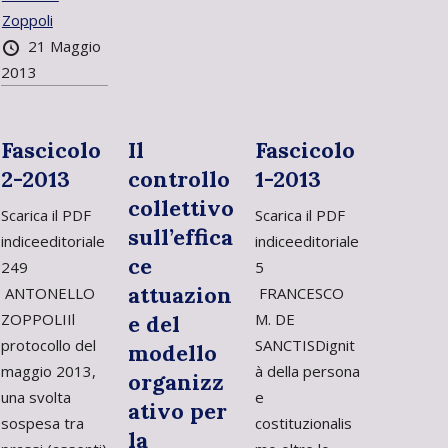
Zoppoli
21 Maggio
2013
Fascicolo
Il
Fascicolo
2-2013
controllo
1-2013
collettivo
Scarica il PDF
Scarica il PDF
sull’effica
indiceeditoriale
indiceeditoriale
ce
249
5
attuazion
ANTONELLO
FRANCESCO
ZOPPOLIIl
M. DE
e del
protocollo del
SANCTISDignit
modello
maggio 2013,
à della persona
organizz
una svolta
e
ativo per
sospesa tra
costituzionalis
la