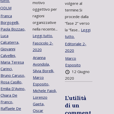
tutto.
motivo
volgere al
QDLM
oggettivo per
termine.Si
Franca
ragioni
procede dalla
Borgogelli,
organizzative
“fase 2” verso
Paola Bozzao,
nella recente...
la “fase...
Leggi
Luca
Leggi tutto.
tutto.
Calcaterra,
Fascicolo 2-
Editoriale 2-
Giovanni
2020
2020
Calvellini,
Arianna
Marco
Maria Teresa
Avondola,
Esposito
Carinci,
Silvia Borelli,
12 Giugno
Bruno Caruso,
Marco
2020
Rosa Casillo,
Esposito,
Emilia D’Avino,
Michele Faioli,
Chiara De
L’utilità
Lorenzo
Franco,
Gaeta,
di un
Raffaele De
Oscar
comment