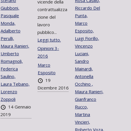
Stefano
Rosa Casillo,
vicende della
Giubboni,
Riccardo Del
contrattualizza
Pasquale
Punta,
zione del
Monda,
Marco
lavoro
Adalberto
Esposito,
pubblico...
Perulli,
Luigi Fiorillo,
Leggi tutto.
Maura Ranieri,
Vincenzo
Opinioni 3-
Umberto
Luciani,
2016
Romagnoli,
Sandro
Marco
Federica
Mainardi,
Esposito
Saulino,
Antonella
19
Laura Tebano,
Occhino ,
Dicembre 2016
Lorenzo
Maura Ranieri,
Zoppoli
Gianfranco
14 Gennaio
Rucco,
2019
Martina
Vincieri,
Roberto Voza,