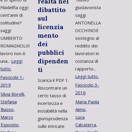
realtà nel
Filadelfia oggi:
giuslavorista
dibattito
cent’anni di
saggi
sul
solitudine?
ANTONELLA
licenzia
saggi
OCCHINOIl
mento
UMBERTO
sostegno al
dei
ROMAGNOLIIl
reddito dei
pubblici
lavoro non è
lavoratori in
dipenden
una...
Leggi
costanza di
ti
tutto.
rapporto...
Leggi tutto.
Fascicolo 1-
Scarica il PDF 1.
2019
Fascicolo 3-
Riscontrare un
2016
Silvia Borelli,
certo tasso di
Stefania
Maria Paola
incertezza e
Buoso,
Aimo,
instabilità nella
Marco
Luca
giurisprudenza
Esposito,
Calcaterra,
sulle intricate