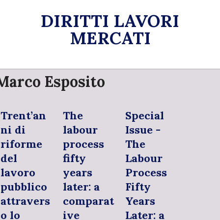
Skip
DIRITTI LAVORI
to
content
MERCATI
Primary
Marco Esposito
Navigation
Menu
Trent’an
The
Special
ni di
labour
Issue -
riforme
process
The
del
fifty
Labour
lavoro
years
Process
pubblico
later: a
Fifty
attravers
comparat
Years
o lo
ive
Later: a