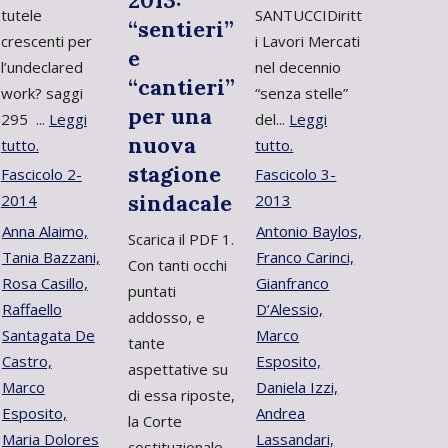
2013:
tutele
SANTUCCIDiritt
“sentieri”
crescenti per
i Lavori Mercati
e
l’undeclared
nel decennio
“cantieri”
work? saggi
“senza stelle”
per una
295 ...
Leggi
del...
Leggi
nuova
tutto.
tutto.
stagione
Fascicolo 2-
Fascicolo 3-
sindacale
2014
2013
Anna Alaimo,
Antonio Baylos,
Scarica il PDF 1.
Tania Bazzani,
Franco Carinci,
Con tanti occhi
Rosa Casillo,
Gianfranco
puntati
Raffaello
D’Alessio,
addosso, e
Santagata De
Marco
tante
Castro,
Esposito,
aspettative su
Marco
Daniela Izzi,
di essa riposte,
Esposito,
Andrea
la Corte
Maria Dolores
Lassandari,
costituzionale