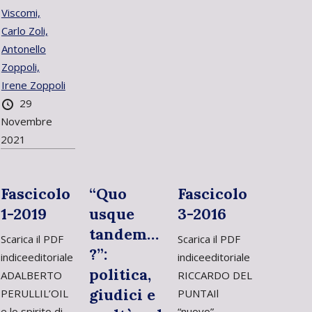
Viscomi,
Carlo Zoli,
Antonello
Zoppoli,
Irene Zoppoli
29
Novembre
2021
Fascicolo
“Quo
Fascicolo
1-2019
usque
3-2016
tandem…
Scarica il PDF
Scarica il PDF
?”:
indiceeditoriale
indiceeditoriale
politica,
ADALBERTO
RICCARDO DEL
giudici e
PERULLIL’OIL
PUNTAIl
e lo spirito di
“nuovo”