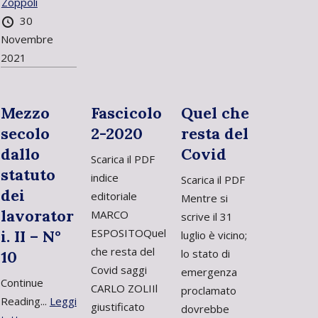
Zoppoli
30
Novembre
2021
Mezzo
Fascicolo
Quel che
secolo
2-2020
resta del
dallo
Covid
Scarica il PDF
statuto
indice
Scarica il PDF
dei
editoriale
Mentre si
lavorator
MARCO
scrive il 31
ESPOSITOQuel
i. II – N°
luglio è vicino;
che resta del
lo stato di
10
Covid saggi
emergenza
Continue
CARLO ZOLIIl
proclamato
Reading...
Leggi
giustificato
dovrebbe