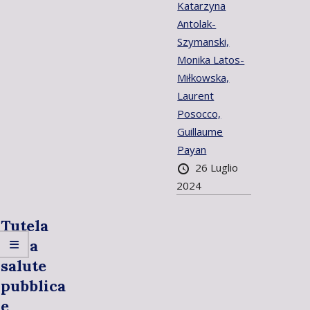
Katarzyna
Antolak-
Szymanski,
Monika Latos-
Miłkowska,
Laurent
Posocco,
Guillaume
Payan
26 Luglio
2024
Tutela
della
salute
pubblica
e