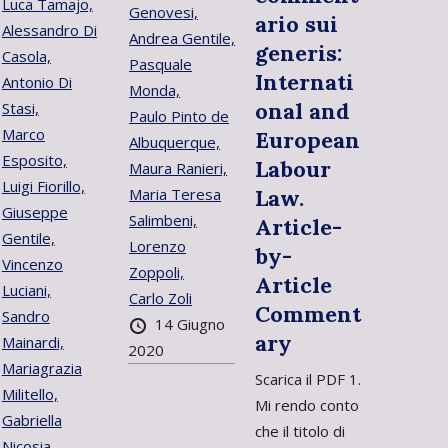
Luca Tamajo,
Genovesi,
ario sui
Alessandro Di
Andrea Gentile,
generis:
Casola,
Pasquale
Internati
Antonio Di
Monda,
onal and
Stasi,
Paulo Pinto de
Marco
European
Albuquerque,
Esposito,
Labour
Maura Ranieri,
Luigi Fiorillo,
Maria Teresa
Law.
Giuseppe
Salimbeni,
Article-
Gentile,
Lorenzo
by-
Vincenzo
Zoppoli,
Article
Luciani,
Carlo Zoli
Comment
Sandro
14 Giugno
ary
Mainardi,
2020
Mariagrazia
Scarica il PDF 1.
Militello,
Mi rendo conto
Gabriella
che il titolo di
Nicosia,