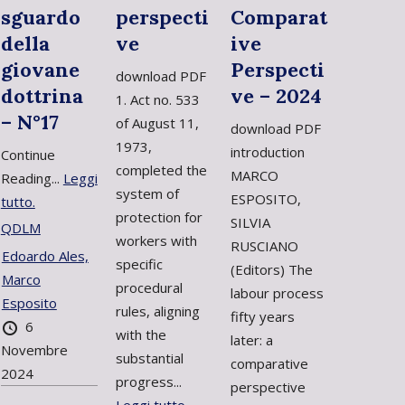
sguardo
perspecti
Comparat
della
ve
ive
giovane
Perspecti
download PDF
dottrina
ve – 2024
1. Act no. 533
– N°17
of August 11,
download PDF
1973,
introduction
Continue
completed the
MARCO
Reading...
Leggi
system of
ESPOSITO,
tutto.
protection for
SILVIA
QDLM
workers with
RUSCIANO
Edoardo Ales,
specific
(Editors) The
Marco
procedural
labour process
Esposito
rules, aligning
fifty years
6
with the
later: a
Novembre
substantial
comparative
2024
progress...
perspective