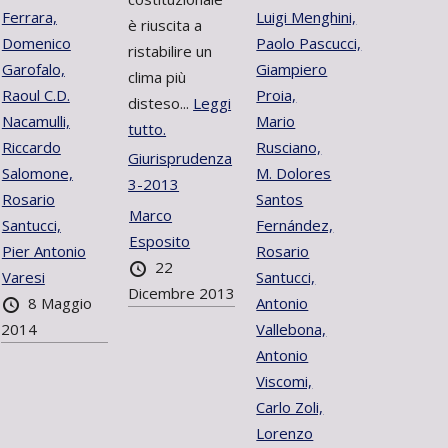
Ferrara,
Luigi Menghini,
è riuscita a
Domenico
Paolo Pascucci,
ristabilire un
Garofalo,
Giampiero
clima più
Raoul C.D.
Proia,
disteso...
Leggi
Nacamulli,
Mario
tutto.
Riccardo
Rusciano,
Giurisprudenza
Salomone,
M. Dolores
3-2013
Rosario
Santos
Marco
Santucci,
Fernández,
Esposito
Pier Antonio
Rosario
22
Varesi
Santucci,
Dicembre 2013
8 Maggio
Antonio
2014
Vallebona,
Antonio
Viscomi,
Carlo Zoli,
Lorenzo