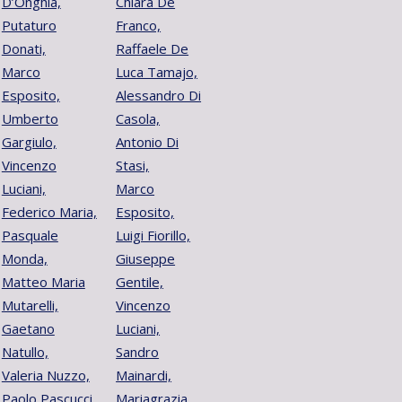
D’Onghia,
Chiara De
Putaturo
Franco,
Donati,
Raffaele De
Marco
Luca Tamajo,
Esposito,
Alessandro Di
Umberto
Casola,
Gargiulo,
Antonio Di
Vincenzo
Stasi,
Luciani,
Marco
Federico Maria,
Esposito,
Pasquale
Luigi Fiorillo,
Monda,
Giuseppe
Matteo Maria
Gentile,
Mutarelli,
Vincenzo
Gaetano
Luciani,
Natullo,
Sandro
Valeria Nuzzo,
Mainardi,
Paolo Pascucci,
Mariagrazia