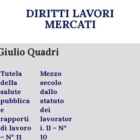
Skip
DIRITTI LAVORI
to
content
MERCATI
Primary
Giulio Quadri
Navigation
Menu
Tutela
Mezzo
della
secolo
salute
dallo
pubblica
statuto
e
dei
rapporti
lavorator
di lavoro
i. II – N°
– N° 11
10