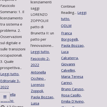
licenziamenti
Fascicolo
Continue
saggi
Sommario: 1. Il
Reading...
Leggi
LORENZO
licenziamento
tutto.
ZOPPOLIIl
tra sistema e
QDLM
patto di
problema. 2.
Brunetta II: un
Franca
Osservazioni
patto per
Borgogelli,
sul digitale e
l’innovazione...
Paola Bozzao,
sulle transizioni
Leggi tutto.
Luca
occupazionali.
Calcaterra,
Fascicolo 2-
3. Quale
Giovanni
2022
prospettiva...
Calvellini,
Antonella
Leggi tutto.
Maria Teresa
Occhino ,
Editoriale 3-
Carinci,
Lorenzo
2022
Bruno Caruso,
Zoppoli,
Antonella
Rosa Casillo,
Paola Bozzao,
Occhino
Emilia D’Avino,
Luisa
17 Giugno