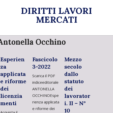
Skip
DIRITTI LAVORI
to
content
MERCATI
Primary
Antonella Occhino
Navigation
Menu
Esperien
Fascicolo
Mezzo
za
3-2022
secolo
applicata
dallo
Scarica il PDF
e riforme
statuto
indiceeditoriale
dei
dei
ANTONELLA
licenzia
lavorator
OCCHINOEspe
rienza applicata
menti
i. II – N°
e riforme dei
10
Acquista il