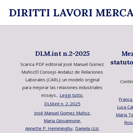
Skip
DIRITTI LAVORI MERCA
to
content
DLM.int n.2-2025
Mez
statuto
Scarica PDF editorial José Manuel Gomez
MuñozEl Consejo Andaluz de Relaciones
Laborales (CARL): un modelo original
Contin
para mejorar las relaciones industriales
essays...
Leggi tutto.
Franca 
DLM.int n. 2-2025
Luca Ca
José Manuel Gomez Muñoz,
Maria Te
Maria Giovannone,
Rosa
Annette P. Hemmingby,
Daniela Izzi,