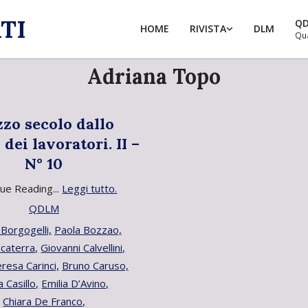
TI
Q
HOME
RIVISTA
DLM
Qu
Adriana Topo
zo secolo dallo
 dei lavoratori. II –
N° 10
ue Reading...
Leggi tutto.
QDLM
Borgogelli,
Paola Bozzao,
lcaterra,
Giovanni Calvellini,
resa Carinci,
Bruno Caruso,
 Casillo,
Emilia D’Avino,
Chiara De Franco,