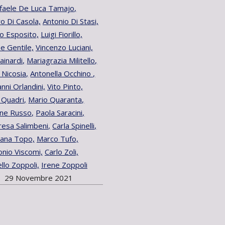
faele De Luca Tamajo,
o Di Casola,
Antonio Di Stasi,
o Esposito,
Luigi Fiorillo,
e Gentile,
Vincenzo Luciani,
inardi,
Mariagrazia Militello,
 Nicosia,
Antonella Occhino ,
nni Orlandini,
Vito Pinto,
o Quadri,
Mario Quaranta,
ne Russo,
Paola Saracini,
resa Salimbeni,
Carla Spinelli,
iana Topo,
Marco Tufo,
onio Viscomi,
Carlo Zoli,
llo Zoppoli,
Irene Zoppoli
29 Novembre 2021