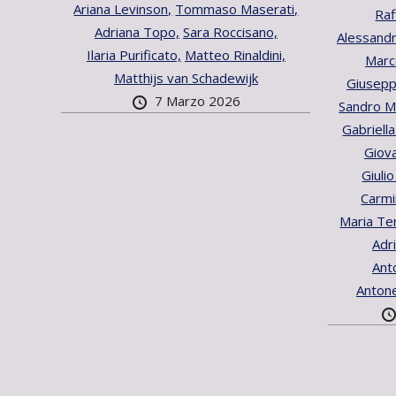
Ariana Levinson,
Tommaso Maserati,
Raf
Adriana Topo,
Sara Roccisano,
Alessandr
Ilaria Purificato,
Matteo Rinaldini,
Marc
Matthijs van Schadewijk
Giusepp
7 Marzo 2026
Sandro Ma
Gabriella
Giova
Giuli
Carmi
Maria Te
Adr
Ant
Antone