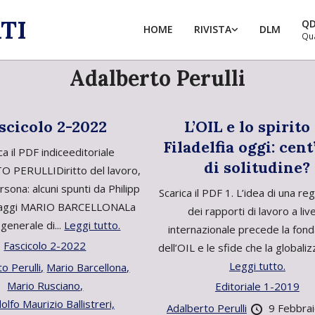
TI
Q
HOME
RIVISTA
DLM
Qu
Adalberto Perulli
scicolo 2-2022
L’OIL e lo spirito
Filadelfia oggi: cen
ca il PDF indiceeditoriale
di solitudine?
 PERULLIDiritto del lavoro,
rsona: alcuni spunti da Philipp
Scarica il PDF 1. L’idea di una re
saggi MARIO BARCELLONALa
dei rapporti di lavoro a live
 generale di...
Leggi tutto.
internazionale precede la fon
Fascicolo 2-2022
dell’OIL e le sfide che la globaliz
Leggi tutto.
o Perulli,
Mario Barcellona,
Mario Rusciano,
Editoriale 1-2019
lfo Maurizio Ballistreri,
Adalberto Perulli
9 Febbra