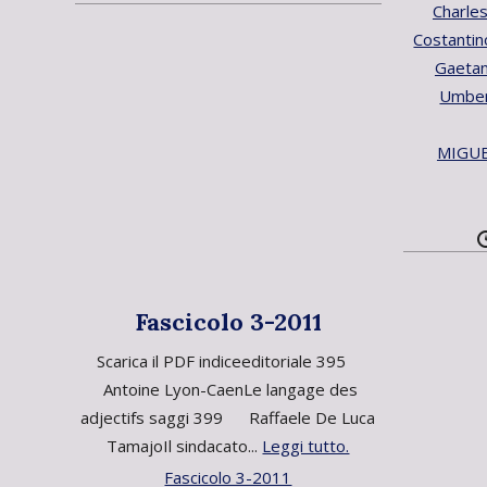
Charles
Costantin
Gaetan
Umber
MIGUE
Fascicolo 3-2011
Scarica il PDF indiceeditoriale 395
Antoine Lyon-CaenLe langage des
adjectifs saggi 399 Raffaele De Luca
TamajoIl sindacato...
Leggi tutto.
Fascicolo 3-2011