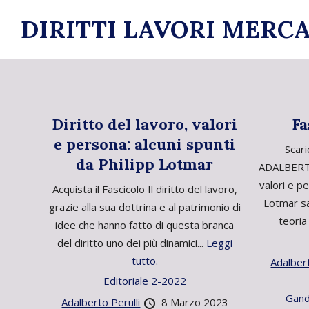
Skip
DIRITTI LAVORI MERCA
to
content
Diritto del lavoro, valori
Fa
e persona: alcuni spunti
Scari
da Philipp Lotmar
ADALBERTO
valori e pe
Acquista il Fascicolo Il diritto del lavoro,
Lotmar 
grazie alla sua dottrina e al patrimonio di
teoria
idee che hanno fatto di questa branca
del diritto uno dei più dinamici...
Leggi
tutto.
Adalbert
Editoriale 2-2022
Gando
Adalberto Perulli
8 Marzo 2023