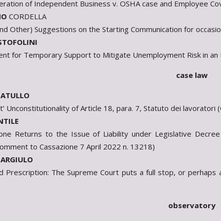
eration of Independent Business v. OSHA case and Employee Cov
NO
CORDELLA
nd Other) Suggestions on the Starting Communication for occasi
STOFOLINI
nt for Temporary Support to Mitigate Unemployment Risk in an 
case law
NATULLO
’ Unconstitutionality of Article 18, para. 7, Statuto dei lavorato
NTILE
one Returns to the Issue of Liability under Legislative Decre
omment to Cassazione 7 April 2022 n. 13218)
ARGIULO
d Prescription: The Supreme Court puts a full stop, or perha
observatory