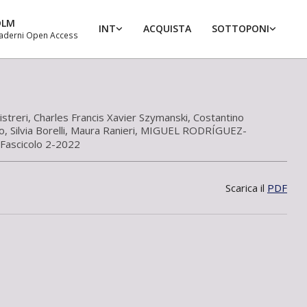
DLM
INT
ACQUISTA
SOTTOPONI
aderni Open Access
Prim
Navi
Men
istreri
,
Charles Francis Xavier Szymanski
,
Costantino
o
,
Silvia Borelli
,
Maura Ranieri
,
MIGUEL RODRÍGUEZ-
Fascicolo 2-2022
Scarica il
PDF