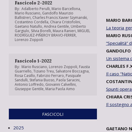
Fascicolo 2-2022
By:
Adalberto Perulli
,
Mario Barcellona
,
Mario Rusciano
,
Gandolfo Maurizio
Ballistreri
,
Charles Francis Xavier Szymanski
,
MARIO BAR
Costantino Cordella
,
Chiara Cristofolini
,
Gaetano Natullo
,
Andrea Gentile
,
Umberto
La teoria ge
Gargiulo
,
Silvia Borelli
,
Maura Ranieri
,
MIGUEL
MARIO RUS
RODRÍGUEZ-PIÑEROY BRAVO-FERRER
,
Lorenzo Zoppoli
“Specialità” 
GANDOLFO 
Un sistema di
Fascicolo 1-2022
CHARLES F.
By:
Mario Rusciano
,
Lorenzo Zoppoli
,
Fausta
Guarriello
,
Tiziano Treu
,
Salvatore Boccagna
,
Il caso “Nati
Rosa Casillo
,
Fabrizio Ferraro
,
Pasquale
Sandulli
,
Stefania Buoso
,
Paola Saracini
,
COSTANTIN
Antonio Loffredo
,
Giovanni Calvellini
,
Spunti opera
Giuseppe Gentile
,
Maria Paola Aimo
CHIARA CRI
Il sostegno 
FASCICOLI
2025
GAETANO 