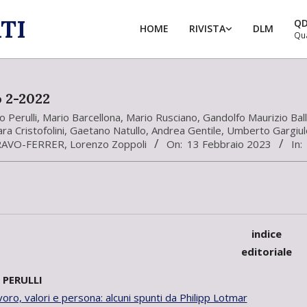
TI
Q
HOME
RIVISTA
DLM
Qu
o 2-2022
 Perulli
,
Mario Barcellona
,
Mario Rusciano
,
Gandolfo Maurizio Ball
ara Cristofolini
,
Gaetano Natullo
,
Andrea Gentile
,
Umberto Gargiul
RAVO-FERRER
,
Lorenzo Zoppoli
On:
13 Febbraio 2023
In:
indice
editoriale
PERULLI
avoro, valori e persona: alcuni spunti da Philipp Lotmar