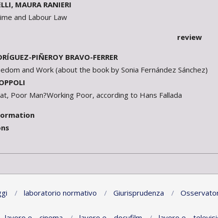
ELLI, MAURA RANIERI
rime and Labour Law
review
DRÍGUEZ-PIÑEROY BRAVO-FERRER
eedom and Work (about the book by Sonia Fernández Sánchez)
OPPOLI
t, Poor Man?Working Poor, according to Hans Fallada
formation
ons
gi
laboratorio normativo
Giurisprudenza
Osservator
lavoro e… cinema
lavoro e… docufilm
lavoro e… televis