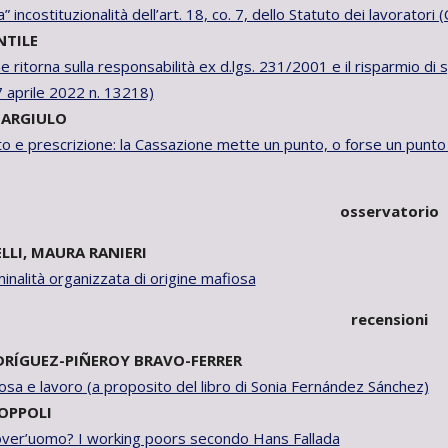
” incostituzionalità dell’art. 18, co. 7, dello Statuto dei lavorat
NTILE
 ritorna sulla responsabilità ex d.lgs. 231/2001 e il risparmio di
 aprile 2022 n. 13218)
ARGIULO
o e prescrizione: la Cassazione mette un punto, o forse un pun
osservatorio
ELLI, MAURA RANIERI
inalità organizzata di origine mafiosa
recensioni
DRÍGUEZ-PIÑEROY BRAVO-FERRER
iosa e lavoro (a proposito del libro di Sonia Fernández Sánchez)
OPPOLI
over’uomo? I working poors secondo Hans Fallada