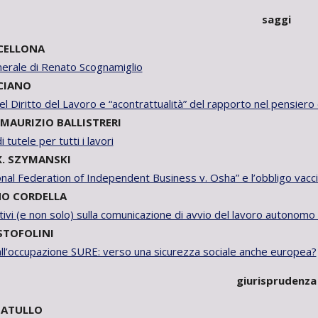
saggi
CELLONA
nerale di Renato Scognamiglio
CIANO
del Diritto del Lavoro e “acontrattualità” del rapporto nel pensier
MAURIZIO BALLISTRERI
 tutele per tutti i lavori
X. SZYMANSKI
onal Federation of Independent Business v. Osha” e l’obbligo vaccin
O CORDELLA
tivi (e non solo) sulla comunicazione di avvio del lavoro autonomo
STOFOLINI
all’occupazione SURE: verso una sicurezza sociale anche europea?
giurisprudenza
NATULLO