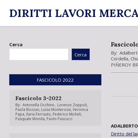
Skip
DIRITTI LAVORI MERCA
to
content
Fascicol
Cerca
By:
Adalberto
Cerca
Cordella
,
Chi
PIÑEROY B
FASCICOLO 2022
Fascicolo 3-2022
By:
Antonella Occhino
,
Lorenzo Zoppoli
,
Paola Bozzao
,
Luisa Monterossi
,
Veronica
Papa
,
Ilaria Ferrauto
,
Federico Micheli
,
Pasquale Monda
,
Paolo Pascucci
ADALBERTO 
Diritto del l