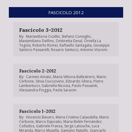
FASCICOLO 2012
Fascicolo 3-2012
By:
Mariavittoria Cicellin
,
Stefano Consiglio
,
Massimiliano Delfino
,
Ombretta Dessí
,
Ornella La
Tegola
,
Roberto Romei
,
Raffaello Santagata
,
Giuseppe
Santoro Passarelli
,
Rosario Santucci
,
Antonio Viscomi
Fascicolo 2-2012
By:
Carmen Amato
,
Maria Vittoria Ballestrero
,
Mario
Cerbone
,
Silvia Ciucciovino
,
Edoardo Ghera
,
Pietro
Lambertucci
,
Gabriella Nicosia
,
Paolo Passaniti
,
Alessandra Pioggia
,
Paola Saracini
Fascicolo 1-2012
By:
Vincenzo Bavaro
,
Maria Cristina Cataudella
,
Mario
Cerbone
,
Marco Esposito
,
Maria Belén Fernàndez
Collados
,
Gabriele Franza
,
Serge Latouche
,
Luca
Miranda
,
Marco Musella
,
Gaetano Natullo
,
Giancarlo