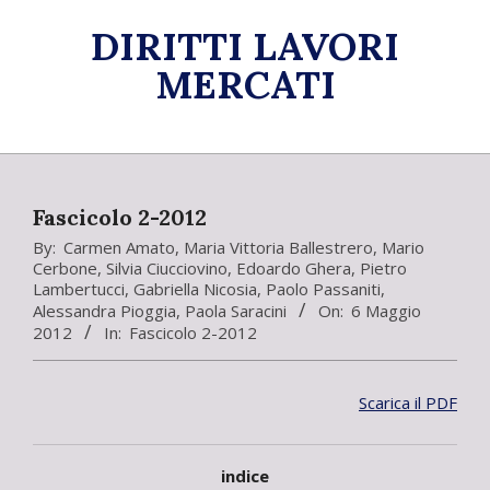
Skip
DIRITTI LAVORI
to
content
MERCATI
Primary
Navigation
Menu
Fascicolo 2-2012
By:
Carmen Amato
,
Maria Vittoria Ballestrero
,
Mario
Cerbone
,
Silvia Ciucciovino
,
Edoardo Ghera
,
Pietro
Lambertucci
,
Gabriella Nicosia
,
Paolo Passaniti
,
Alessandra Pioggia
,
Paola Saracini
On:
6 Maggio
2012
In:
Fascicolo 2-2012
Scarica il PDF
indice