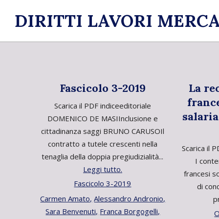
Skip
DIRITTI LAVORI MERCA
to
content
Fascicolo 3-2019
La re
france
Scarica il PDF indiceeditoriale
salari
DOMENICO DE MASIInclusione e
cittadinanza saggi BRUNO CARUSOIl
contratto a tutele crescenti nella
Scarica il 
tenaglia della doppia pregiudizialità...
I conte
Leggi tutto.
francesi s
Fascicolo 3-2019
di con
Carmen Amato,
Alessandro Andronio,
p
Sara Benvenuti,
Franca Borgogelli,
O