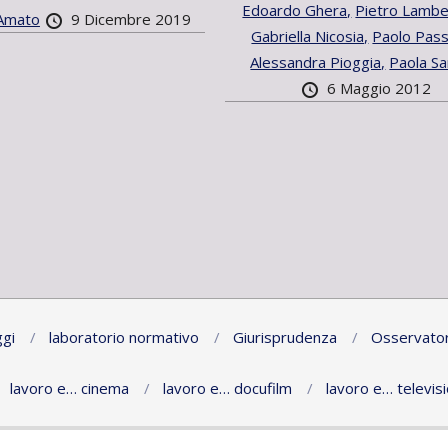
Edoardo Ghera,
Pietro Lamber
Amato
9 Dicembre 2019
Gabriella Nicosia,
Paolo Passa
Alessandra Pioggia,
Paola Sa
6 Maggio 2012
gi
laboratorio normativo
Giurisprudenza
Osservator
lavoro e… cinema
lavoro e… docufilm
lavoro e… televis