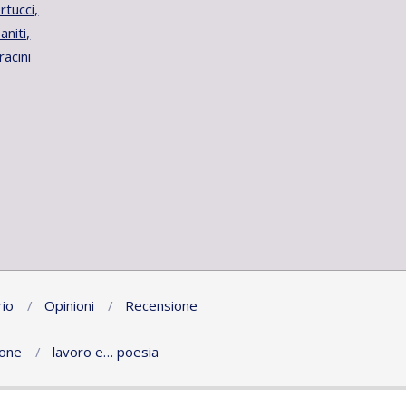
tucci,
niti,
racini
io
Opinioni
Recensione
ione
lavoro e… poesia