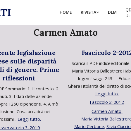
TI
Q
HOME
RIVISTA
DLM
Qu
Carmen Amato
cente legislazione
Fascicolo 2-201
se sulle disparità
Scarica il PDF indiceeditoria
ali di genere. Prime
Maria Vittoria BallestreroH
riflessioni
legem! saggi 243 Edoa
GheraTitolarità del diritto di sci
PDF Sommario: 1. Il contesto. 2.
Leggi tutto.
nuti. 3. I dati delle aziende
Fascicolo 2-2012
opra i 250 dipendenti. 4. A mò
Carmen Amato,
clusione. Cosa accadrà nei
Maria Vittoria Ballestrer
rossimi...
Leggi tutto.
Mario Cerbone,
Silvia Ciucci
sservatorio 3-2019