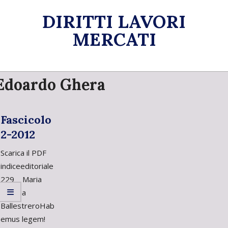
Skip
DIRITTI LAVORI
to
content
MERCATI
Primary
Edoardo Ghera
Navigation
Menu
Fascicolo
2-2012
Scarica il PDF
indiceeditoriale
229 Maria
Vittoria
BallestreroHab
emus legem!