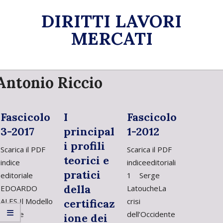
Skip
DIRITTI LAVORI
to
content
MERCATI
Primary
Antonio Riccio
Navigation
Menu
Fascicolo
I
Fascicolo
3-2017
principal
1-2012
i profili
Scarica il PDF
Scarica il PDF
teorici e
indice
indiceeditoriali
pratici
editoriale
1 Serge
della
EDOARDO
LatoucheLa
ALES Il Modello
crisi
certificaz
Sociale
dell’Occidente
ione dei