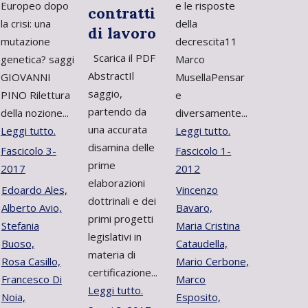
Europeo dopo
e le risposte
contratti
la crisi: una
della
di lavoro
mutazione
decrescita11
Scarica il PDF
genetica? saggi
Marco
AbstractIl
GIOVANNI
MusellaPensar
saggio,
PINO Rilettura
e
partendo da
della nozione...
diversamente...
una accurata
Leggi tutto.
Leggi tutto.
disamina delle
Fascicolo 3-
Fascicolo 1-
prime
2017
2012
elaborazioni
Edoardo Ales,
Vincenzo
dottrinali e dei
Alberto Avio,
Bavaro,
primi progetti
Stefania
Maria Cristina
legislativi in
Buoso,
Cataudella,
materia di
Rosa Casillo,
Mario Cerbone,
certificazione...
Francesco Di
Marco
Leggi tutto.
Noia,
Esposito,