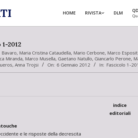
TI
Q
HOME
RIVISTA
DLM
Qu
 1-2012
o Bavaro
,
Maria Cristina Cataudella
,
Mario Cerbone
,
Marco Esposit
ca Miranda
,
Marco Musella
,
Gaetano Natullo
,
Giancarlo Perone
,
Ma
gueros
,
Anna Trojsi
On:
6 Gennaio 2012
In:
Fascicolo 1-20
indice
editoriali
atouche
’Occidente e le risposte della decrescita