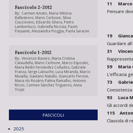
11 Marco 
Fascicolo 2-2012
Pensare dive
By:
Carmen Amato
,
Maria Vittoria
Ballestrero
,
Mario Cerbone
,
Silvia
Ciucciovino
,
Edoardo Ghera
,
Pietro
Lambertucci
,
Gabriella Nicosia
,
Paolo
Passaniti
,
Alessandra Pioggia
,
Paola Saracini
19 Giancar
Guardare all’
31 Vincen
Fascicolo 1-2012
Rappresentanz
By:
Vincenzo Bavaro
,
Maria Cristina
Cataudella
,
Mario Cerbone
,
Marco Esposito
,
59 Maria C
Maria Belén Fernàndez Collados
,
Gabriele
Franza
,
Serge Latouche
,
Luca Miranda
,
Marco
L’efficacia ge
Musella
,
Gaetano Natullo
,
Giancarlo Perone
,
Maria do Rosário Palma Ramalho
,
Antonio
73 Gabriel
Riccio
,
Carmen Sánchez Trigueros
,
Anna
Coesistenza di
Trojsi
93 Luca M
Gli accordi d
115 Antoni
FASCICOLI
Clausola di r
2025