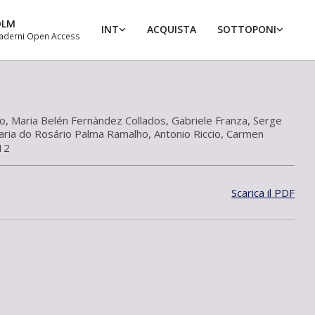
DLM
INT
ACQUISTA
SOTTOPONI
aderni Open Access
Prim
Navi
Men
o
,
Maria Belén Fernàndez Collados
,
Gabriele Franza
,
Serge
ria do Rosário Palma Ramalho
,
Antonio Riccio
,
Carmen
12
Scarica il PDF