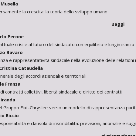
Musella
rsamente la crescita: la teoria dello sviluppo umano
saggi
lo Perone
attuale crisi e al futuro del sindacato con equilibrio e lungimiranza
zo Bavaro
a e rappresentatività sindacale nella evoluzione delle relazioni i
ristina Cataudella
nerale degli accordi aziendali e territoriali
e Franza
 contratti collettivi, libertà sindacale e diritto dei contratti
iranda
el Gruppo Fiat-Chrysler: verso un modello di rappresentanza parit
o Riccio
esponsabilità e clausola di inscindibilità: previsioni, anomalie e sug
giurisprudenza