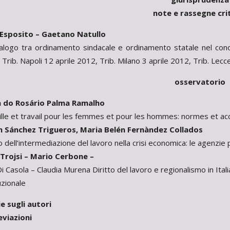
note e rassegne cri
Esposito – Gaetano Natullo
 dialogo tra ordinamento sindacale e ordinamento statale nel co
rib. Napoli 12 aprile 2012, Trib. Milano 3 aprile 2012, Trib. Lecc
osservatorio
do Rosário Palma Ramalho
mille et travail pour les femmes et pour les hommes: normes et a
 Sánchez Trigueros, Maria Belén Fernàndez Collados
o dell’intermediazione del lavoro nella crisi economica: le agenzie
rojsi – Mario Cerbone –
 Casola – Claudia Murena Diritto del lavoro e regionalismo in Italia
uzionale
 sugli autori
iazioni