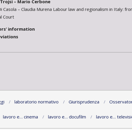
rojsi – Mario Cerbone
i Casola – Claudia Murena Labour law and regionalism in Italy: fro
l Court
s’ information
iations
gi
laboratorio normativo
Giurisprudenza
Osservator
lavoro e… cinema
lavoro e… docufilm
lavoro e… televis