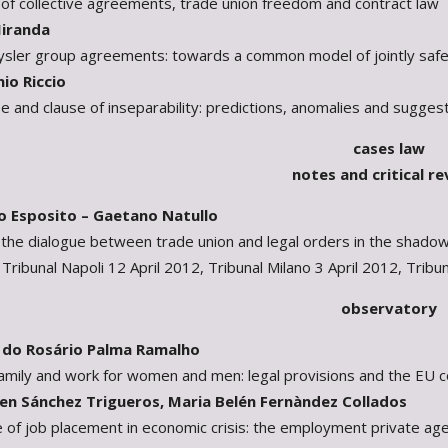
of collective agreements, trade union freedom and contract law
iranda
ysler group agreements: towards a common model of jointly safe
o Riccio
use and clause of inseparability: predictions, anomalies and sugges
cases law
notes and critical r
Esposito – Gaetano Natullo
f the dialogue between trade union and legal orders in the shado
ribunal Napoli 12 April 2012, Tribunal Milano 3 April 2012, Tribun
observatory
do Rosário Palma Ramalho
 family and work for women and men: legal provisions and the EU
 Sánchez Trigueros, Maria Belén Fernàndez Collados
 of job placement in economic crisis: the employment private age