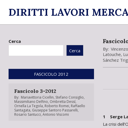
Skip
DIRITTI LAVORI MERCA
to
content
Fascicolo
Cerca
By:
Vincenz
Cerca
Latouche
,
Lu
Sánchez Tri
FASCICOLO 2012
Fascicolo 3-2012
By:
Mariavittoria Cicellin
,
Stefano Consiglio
,
Massimiliano Delfino
,
Ombretta Dessí
,
Ornella La Tegola
,
Roberto Romei
,
Raffaello
Santagata
,
Giuseppe Santoro Passarelli
,
Rosario Santucci
,
Antonio Viscomi
1 Serge L
La crisi dell