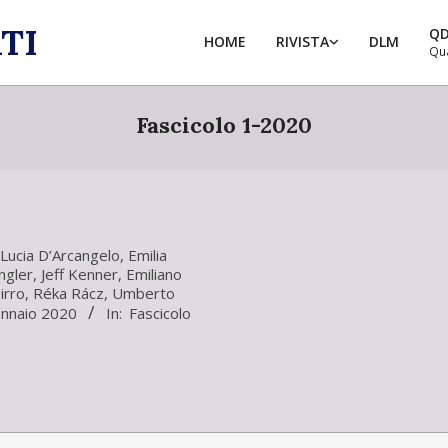
TI
Q
HOME
RIVISTA
DLM
Qu
Fascicolo 1-2020
Lucia D’Arcangelo
,
Emilia
ngler
,
Jeff Kenner
,
Emiliano
irro
,
Réka Rácz
,
Umberto
nnaio 2020
In:
Fascicolo