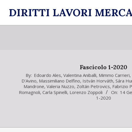
Skip
DIRITTI LAVORI MERCA
to
content
Fascicolo 1-2020
2020-
By:
Edoardo Ales
,
Valentina Aniballi
,
Mimmo Carrieri
,
D’Avino
,
Massimiliano Delfino
,
István Horváth
,
Sára Hu
01-
Mandrone
,
Valeria Nuzzo
,
Zoltán Petrovics
,
Fabrizio P
14
Romagnoli
,
Carla Spinelli
,
Lorenzo Zoppoli
On:
14 Ge
1-2020