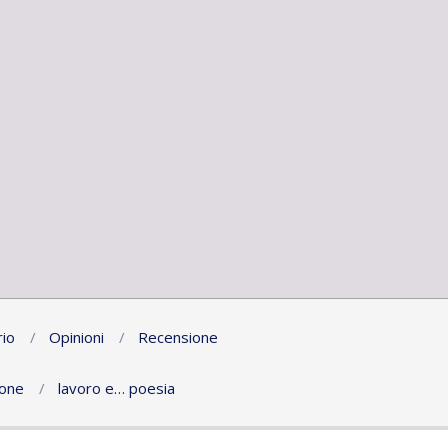
io
Opinioni
Recensione
ione
lavoro e… poesia