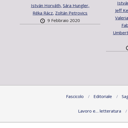
Istvá
István Horváth,
Sára Hungler,
Jeff K
Réka Rácz,
Zoltán Petrovics
Valeri
9 Febbraio 2020
Fab
Umbert
Fascicolo
Editoriale
Sag
Lavoro e… letteratura