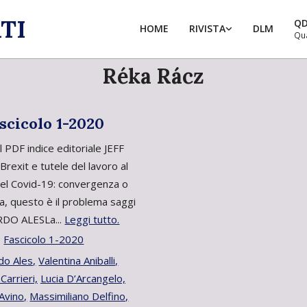
TI
Q
HOME
RIVISTA
DLM
Qu
Réka Rácz
scicolo 1-2020
il PDF indice editoriale JEFF
exit e tutele del lavoro al
el Covid-19: convergenza o
a, questo è il problema saggi
DO ALESLa...
Leggi tutto.
Fascicolo 1-2020
do Ales,
Valentina Aniballi,
arrieri,
Lucia D’Arcangelo,
’Avino,
Massimiliano Delfino,