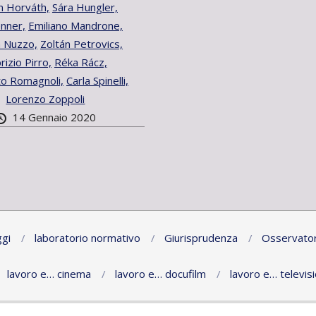
n Horváth,
Sára Hungler,
enner,
Emiliano Mandrone,
a Nuzzo,
Zoltán Petrovics,
rizio Pirro,
Réka Rácz,
o Romagnoli,
Carla Spinelli,
Lorenzo Zoppoli
14 Gennaio 2020
gi
laboratorio normativo
Giurisprudenza
Osservator
lavoro e… cinema
lavoro e… docufilm
lavoro e… televis