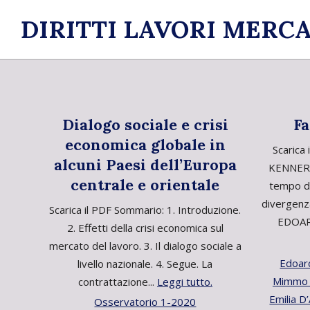
Skip
DIRITTI LAVORI MERCA
to
content
Dialogo sociale e crisi
Fa
economica globale in
Scarica 
alcuni Paesi dell’Europa
KENNERBr
centrale e orientale
tempo d
divergenz
Scarica il PDF Sommario: 1. Introduzione.
EDOAR
2. Effetti della crisi economica sul
mercato del lavoro. 3. Il dialogo sociale a
Edoar
livello nazionale. 4. Segue. La
Mimmo C
contrattazione...
Leggi tutto.
Emilia D
Osservatorio 1-2020