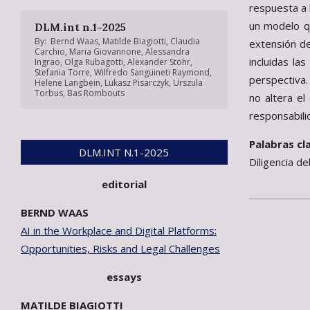
respuesta a 
un modelo qu
DLM.int n.1-2025
By:
Bernd Waas
,
Matilde Biagiotti
,
Claudia
extensión de
Carchio
,
Maria Giovannone
,
Alessandra
incluidas la
Ingrao
,
Olga Rubagotti
,
Alexander Stöhr
,
Stefania Torre
,
Wilfredo Sanguineti Raymond
,
perspectiva.
Helene Langbein
,
Lukasz Pisarczyk
,
Urszula
Torbus
,
Bas Rombouts
no altera el
responsabilid
Palabras cl
DLM.INT N.1-2025
Diligencia d
editorial
2025-
BERND WAAS
09-
AI in the Workplace and Digital Platforms:
17
Opportunities, Risks and Legal Challenges
essays
MATILDE BIAGIOTTI