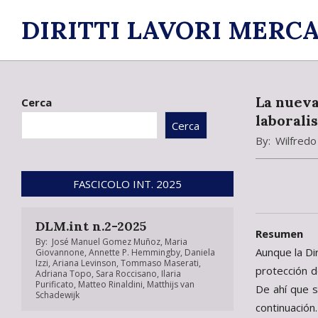
Skip
DIRITTI LAVORI MERCA
to
content
La nueva
Cerca
laboralis
Cerca
By:
Wilfredo
FASCICOLO INT. 2025
DLM.int n.2-2025
Resumen
By:
José Manuel Gomez Muñoz
,
Maria
Aunque la Di
Giovannone
,
Annette P. Hemmingby
,
Daniela
Izzi
,
Ariana Levinson
,
Tommaso Maserati
,
protección d
Adriana Topo
,
Sara Roccisano
,
Ilaria
Purificato
,
Matteo Rinaldini
,
Matthijs van
De ahí que s
Schadewijk
continuación