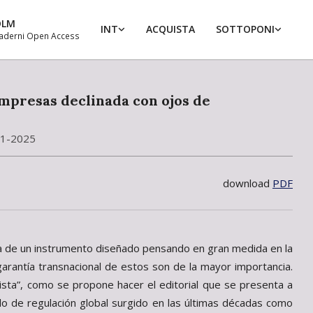
DLM
INT
ACQUISTA
SOTTOPONI
aderni Open Access
Prim
Navi
Men
empresas declinada con ojos de
 1-2025
download
PDF
rata de un instrumento diseñado pensando en gran medida en la
arantía transnacional de estos son de la mayor importancia.
ista”, como se propone hacer el editorial que se presenta a
o de regulación global surgido en las últimas décadas como