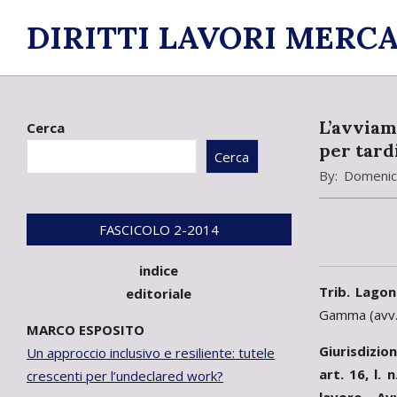
Skip
DIRITTI LAVORI MERCA
to
content
L’avviame
Cerca
per tard
Cerca
By:
Domenic
FASCICOLO 2-2014
indice
Trib. Lagon
editoriale
Gamma (avv.
MARCO ESPOSITO
Giurisdizio
Un approccio inclusivo e resiliente: tutele
art. 16, l.
crescenti per l’undeclared work?