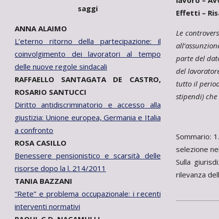
lavoro – Av
saggi
Effetti – Ri
ANNA ALAIMO
Le controvers
L’eterno ritorno della partecipazione: il
all’assunzion
coinvolgimento dei lavoratori al tempo
parte del dat
delle nuove regole sindacali
del lavorator
RAFFAELLO SANTAGATA DE CASTRO,
tutto il peri
ROSARIO SANTUCCI
stipendi) che
Diritto antidiscriminatorio e accesso alla
giustizia: Unione europea, Germania e Italia
a confronto
Sommario: 1.
ROSA CASILLO
selezione ne
Benessere pensionistico e scarsità delle
Sulla giuris
risorse dopo la l. 214/2011
rilevanza de
TANIA BAZZANI
“Rete” e problema occupazionale: i recenti
interventi normativi
2014-