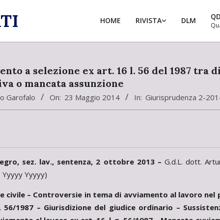
TI
Q
HOME
RIVISTA
DLM
Qu
nto a selezione ex art. 16 l. 56 del 1987 tra 
iva o mancata assunzione
o Garofalo
On:
23 Maggio 2014
In:
Giurisprudenza 2-201
egro, sez. lav., sentenza, 2 ottobre 2013 –
G.d.L. dott. Art
 Yyyyy Yyyyy)
ne civile – Controversie in tema di avviamento al lavoro nel
 n. 56/1987 – Giurisdizione del giudice ordinario – Sussis