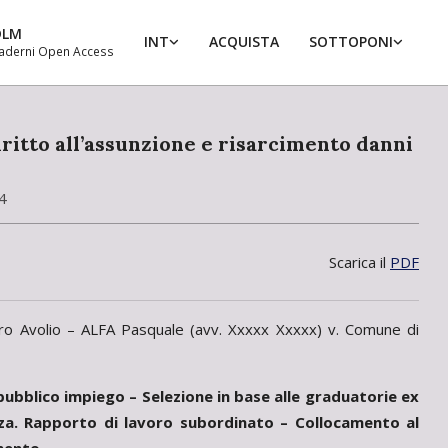
DLM
INT
ACQUISTA
SOTTOPONI
aderni Open Access
Prim
Navi
Men
diritto all’assunzione e risarcimento danni
4
Scarica il
PDF
uro Avolio – ALFA Pasquale (avv. Xxxxx Xxxxx) v. Comune di
 pubblico impiego – Selezione in base alle graduatorie ex
tenza. Rapporto di lavoro subordinato – Collocamento al