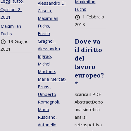
Leggi tutto.
Maximilian
Alessandro Di
Fuchs
Opinioni 2-
Casola,
1 Febbraio
2021
Maximilian
2018
Fuchs,
Maximilian
Enrico
Fuchs
Dove va
Gragnoli,
13 Giugno
Alessandra
il diritto
2021
Ingrao,
del
Michel
lavoro
Martone,
europeo?
Marie Mercat-
*
Bruns,
Umberto
Scarica il PDF
Romagnoli,
AbstractDopo
Mario
una sintetica
Rusciano,
analisi
Antonello
retrospettiva