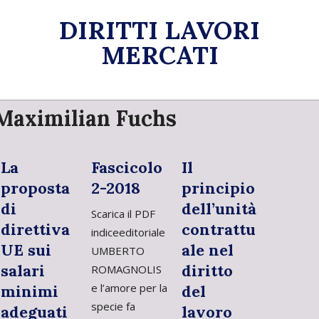
Skip
DIRITTI LAVORI
to
content
MERCATI
Primary
Maximilian Fuchs
Navigation
Menu
La
Fascicolo
Il
proposta
2-2018
principio
di
dell’unità
Scarica il PDF
direttiva
contrattu
indiceeditoriale
UE sui
ale nel
UMBERTO
salari
diritto
ROMAGNOLIS
e l’amore per la
minimi
del
specie fa
adeguati
lavoro