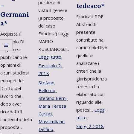
perdere di
–
tedesco*
vista il genere
Germani
Scarica il PDF
(a proposito
a*
AbstractIl
del caso
presente
Foodora) saggi
Acquista il
contributo ha
MARIO
Fascicolo Di
come obiettivo
RUSCIANOSul...
seguito si
quello di
Leggi tutto.
pubblicano le
analizzare i
opinioni di
Fascicolo 2-
criteri che la
alcuni studiosi
2018
giurisprudenza
europei del
Stefano
tedesca ha
Diritto del
Bellomo,
elaborato con
lavoro che,
Stefano Berni,
riguardo alle
dopo aver
Maria Teresa
ipotesi...
Leggi
ricordato il
Carinci,
tutto.
contenuto della
Massimiliano
Saggi 2-2018
proposta...
Delfino,