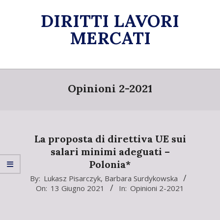
Skip
DIRITTI LAVORI
to
content
MERCATI
Primary
Navigation
Opinioni 2-2021
Menu
La proposta di direttiva UE sui
salari minimi adeguati –
Polonia*
2021-
By:
Lukasz Pisarczyk
,
Barbara Surdykowska
On:
13 Giugno 2021
In:
Opinioni 2-2021
06-
13