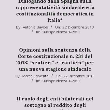
Dialogando dalla Spagna sulla
rappresentatività sindacale e la
costituzionalità democratica in
Italia*
2013-
By:
Antonio Baylos
On:
22 Dicembre 2013
In:
Giurisprudenza 3-2013
12-
22
Opinioni sulla sentenza della
Corte costituzionale n. 231 del
2013: “sentieri” e “cantieri” per
una nuova stagione sindacale
2013-
By:
Marco Esposito
On:
22 Dicembre 2013
In:
Giurisprudenza 3-2013
12-
22
Il ruolo degli enti bilaterali nel
sostegno al reddito degli