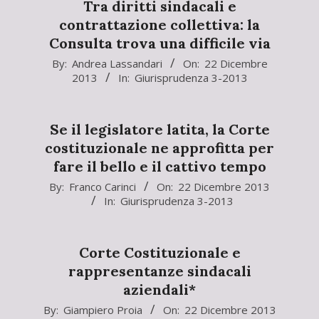
Tra diritti sindacali e
contrattazione collettiva: la
Consulta trova una difficile via
2013-
By:
Andrea Lassandari
On:
22 Dicembre
2013
In:
Giurisprudenza 3-2013
12-
22
Se il legislatore latita, la Corte
costituzionale ne approfitta per
fare il bello e il cattivo tempo
2013-
By:
Franco Carinci
On:
22 Dicembre 2013
In:
Giurisprudenza 3-2013
12-
22
Corte Costituzionale e
rappresentanze sindacali
aziendali*
2013-
By:
Giampiero Proia
On:
22 Dicembre 2013