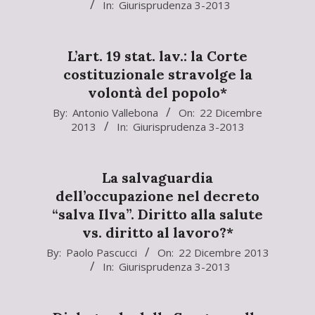
In:
Giurisprudenza 3-2013
12-
22
L’art. 19 stat. lav.: la Corte
costituzionale stravolge la
volontà del popolo*
2013-
By:
Antonio Vallebona
On:
22 Dicembre
2013
In:
Giurisprudenza 3-2013
12-
22
La salvaguardia
dell’occupazione nel decreto
“salva Ilva”. Diritto alla salute
vs. diritto al lavoro?*
2013-
By:
Paolo Pascucci
On:
22 Dicembre 2013
In:
Giurisprudenza 3-2013
12-
22