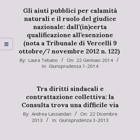
Gli aiuti pubblici per calamità
naturali e il ruolo del giudice
nazionale: dall’(in)certa
qualificazione all’esenzione
(nota a Tribunale di Vercelli 9
ottobre/7 novembre 2012 n. 122)
2014-
By:
Laura Tebano
On:
22 Gennaio 2014
In:
Giurisprudenza 1-2014
01-
22
Tra diritti sindacali e
contrattazione collettiva: la
Consulta trova una difficile via
2013-
By:
Andrea Lassandari
On:
22 Dicembre
2013
In:
Giurisprudenza 3-2013
12-
22