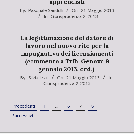
apprendisti
2013-
By:
Pasquale Sandulli
On:
21 Maggio 2013
In:
Giurisprudenza 2-2013
05-
21
La legittimazione del datore di
lavoro nel nuovo rito per la
impugnativa dei licenziamenti
(commento a Trib. Genova 9
gennaio 2013, ord.)
2013-
By:
Silvia Izzo
On:
21 Maggio 2013
In:
Giurisprudenza 2-2013
05-
21
Paginazione
Precedenti
1
…
6
7
8
degli
Successivi
articoli