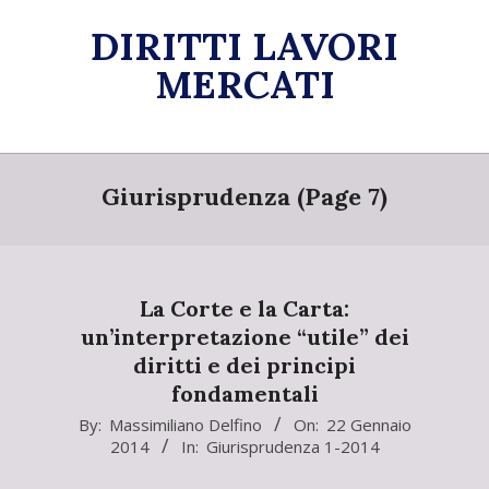
Skip
DIRITTI LAVORI
to
content
MERCATI
Primary
Navigation
Giurisprudenza
(Page 7)
Menu
La Corte e la Carta:
un’interpretazione “utile” dei
diritti e dei principi
fondamentali
2014-
By:
Massimiliano Delfino
On:
22 Gennaio
2014
In:
Giurisprudenza 1-2014
01-
22