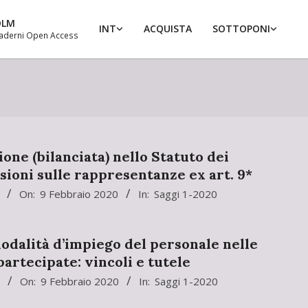
DLM
INT
ACQUISTA
SOTTOPONI
aderni Open Access
Prim
Navi
Men
one (bilanciata) nello Statuto dei
ssioni sulle rappresentanze ex art. 9*
On:
9 Febbraio 2020
In:
Saggi 1-2020
dalità d’impiego del personale nelle
partecipate: vincoli e tutele
On:
9 Febbraio 2020
In:
Saggi 1-2020