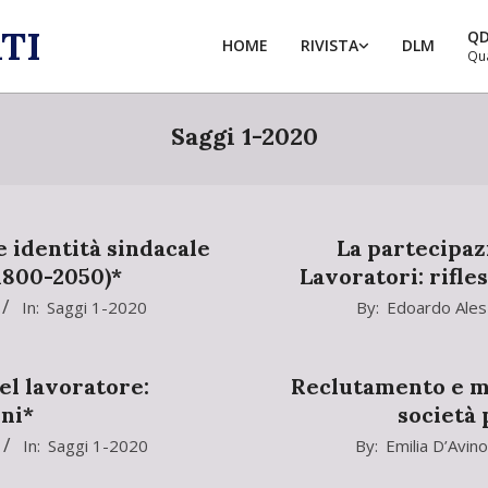
TI
Q
HOME
RIVISTA
DLM
Qu
Saggi 1-2020
e identità sindacale
La partecipazi
1800-2050)*
Lavoratori: rifle
2020-
In:
Saggi 1-2020
By:
Edoardo Ales
02-
09
del lavoratore:
Reclutamento e mo
ni*
società 
2020-
In:
Saggi 1-2020
By:
Emilia D’Avino
02-