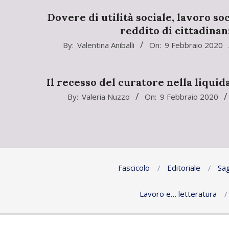
09
Dovere di utilità sociale, lavoro so
reddito di cittadinan
2020-
By:
Valentina Aniballi
On:
9 Febbraio 2020
02-
09
Il recesso del curatore nella liquid
2020-
By:
Valeria Nuzzo
On:
9 Febbraio 2020
02-
09
Fascicolo
Editoriale
Sag
Lavoro e… letteratura