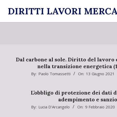
Skip
DIRITTI LAVORI MERCA
to
content
Dal carbone al sole. Diritto del lavoro 
nella transizione energetica (
2021-
By:
Paolo Tomassetti
On:
13 Giugno 2021
06-
13
L’obbligo di protezione dei dati 
adempimento e sanzio
2020-
By:
Lucia D’Arcangelo
On:
9 Febbraio 2020
02-