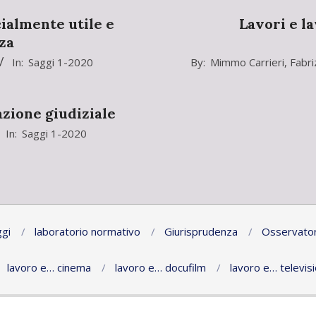
09
cialmente utile e
Lavori e la
za
2020-
In:
Saggi 1-2020
By:
Mimmo Carrieri
,
Fabri
02-
09
azione giudiziale
In:
Saggi 1-2020
gi
laboratorio normativo
Giurisprudenza
Osservator
lavoro e… cinema
lavoro e… docufilm
lavoro e… televis