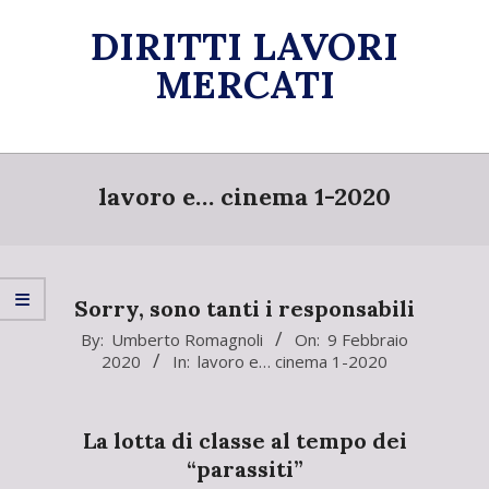
Skip
DIRITTI LAVORI
to
content
MERCATI
Primary
Navigation
lavoro e… cinema 1-2020
Menu
Sorry, sono tanti i responsabili
2020-
By:
Umberto Romagnoli
On:
9 Febbraio
2020
In:
lavoro e… cinema 1-2020
02-
09
La lotta di classe al tempo dei
“parassiti”