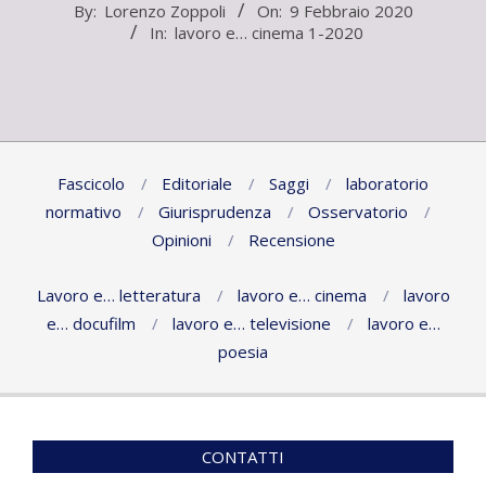
2020-
By:
Lorenzo Zoppoli
On:
9 Febbraio 2020
In:
lavoro e… cinema 1-2020
02-
09
Fascicolo
Editoriale
Saggi
laboratorio
normativo
Giurisprudenza
Osservatorio
Opinioni
Recensione
Lavoro e… letteratura
lavoro e… cinema
lavoro
e… docufilm
lavoro e… televisione
lavoro e…
poesia
CONTATTI