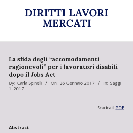
Skip
DIRITTI LAVORI
to
content
MERCATI
Primary
Navigation
Menu
La sfida degli “accomodamenti
ragionevoli” per i lavoratori disabili
dopo il Jobs Act
By:
Carla Spinelli
On:
26 Gennaio 2017
In:
Saggi
1-2017
Scarica il
PDF
Abstract