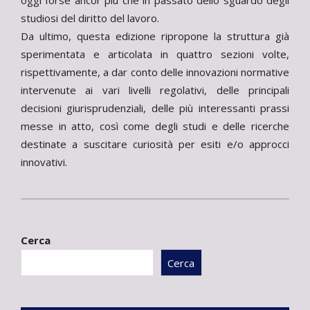
oggi forse ancor più che in passato dello sguardo degli
studiosi del diritto del lavoro.
Da ultimo, questa edizione ripropone la struttura già
sperimentata e articolata in quattro sezioni volte,
rispettivamente, a dar conto delle innovazioni normative
intervenute ai vari livelli regolativi, delle principali
decisioni giurisprudenziali, delle più interessanti prassi
messe in atto, così come degli studi e delle ricerche
destinate a suscitare curiosità per esiti e/o approcci
innovativi.
2020-
06-
Cerca
12
Cerca