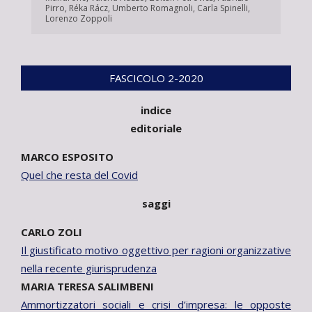
Pirro
,
Réka Rácz
,
Umberto Romagnoli
,
Carla Spinelli
,
Lorenzo Zoppoli
FASCICOLO 2-2020
indice
editoriale
MARCO ESPOSITO
Quel che resta del Covid
saggi
CARLO ZOLI
Il giustificato motivo oggettivo per ragioni organizzative
nella recente giurisprudenza
MARIA TERESA SALIMBENI
Ammortizzatori sociali e crisi d’impresa: le opposte