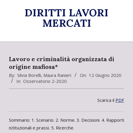
Skip
DIRITTI LAVORI
to
content
MERCATI
Primary
Navigation
Menu
Lavoro e criminalità organizzata di
origine mafiosa*
By:
Silvia Borelli
,
Maura Ranieri
On:
12 Giugno 2020
In:
Osservatorio 2-2020
Scarica il
PDF
Sommario: 1. Scenario. 2. Norme. 3. Decisioni. 4. Rapporti
istituzionali e prassi. 5. Ricerche.