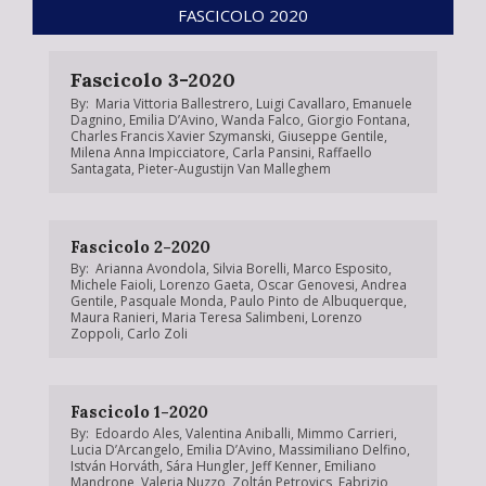
FASCICOLO 2020
Fascicolo 3-2020
By:
Maria Vittoria Ballestrero
,
Luigi Cavallaro
,
Emanuele
Dagnino
,
Emilia D’Avino
,
Wanda Falco
,
Giorgio Fontana
,
Charles Francis Xavier Szymanski
,
Giuseppe Gentile
,
Milena Anna Impicciatore
,
Carla Pansini
,
Raffaello
Santagata
,
Pieter-Augustijn Van Malleghem
Fascicolo 2-2020
By:
Arianna Avondola
,
Silvia Borelli
,
Marco Esposito
,
Michele Faioli
,
Lorenzo Gaeta
,
Oscar Genovesi
,
Andrea
Gentile
,
Pasquale Monda
,
Paulo Pinto de Albuquerque
,
Maura Ranieri
,
Maria Teresa Salimbeni
,
Lorenzo
Zoppoli
,
Carlo Zoli
Fascicolo 1-2020
By:
Edoardo Ales
,
Valentina Aniballi
,
Mimmo Carrieri
,
Lucia D’Arcangelo
,
Emilia D’Avino
,
Massimiliano Delfino
,
István Horváth
,
Sára Hungler
,
Jeff Kenner
,
Emiliano
Mandrone
,
Valeria Nuzzo
,
Zoltán Petrovics
,
Fabrizio